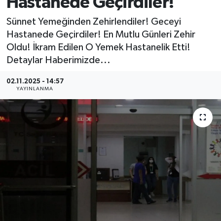
Hastanede Geçirdiler!
MAGAZİN
Sünnet Yemeğinden Zehirlendiler! Geceyi
Hastanede Geçirdiler! En Mutlu Günleri Zehir
ÖZEL HABER
Oldu! İkram Edilen O Yemek Hastanelik Etti!
Detaylar Haberimizde...
RESMİ İLANLAR
02.11.2025 - 14:57
YAYINLANMA
SAĞLIK
SİYASET
SOSYAL YARDIMLAR
SPONSORLU YAZI
SPOR
TEKNOLOJİ