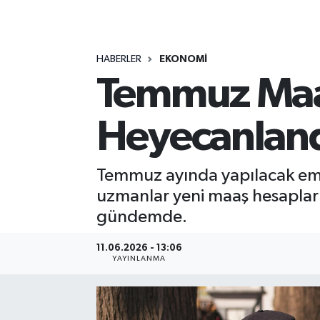
MAGAZİN
HABERLER
EKONOMİ
ÖZEL HABER
Temmuz Maaşl
RESMİ İLANLAR
Heyecanland
SAĞLIK
SİYASET
Temmuz ayında yapılacak emekl
uzmanlar yeni maaş hesapların
SOSYAL YARDIMLAR
gündemde.
SPONSORLU YAZI
11.06.2026 - 13:06
YAYINLANMA
SPOR
TEKNOLOJİ