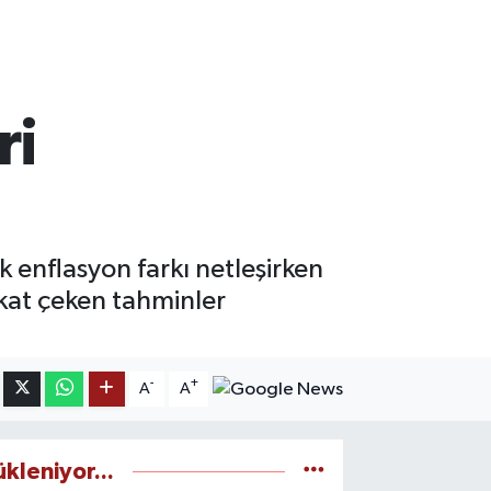
ri
 enflasyon farkı netleşirken
kkat çeken tahminler
-
+
A
A
ükleniyor...