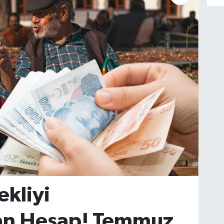
kliyi
an Hesap! Temmuz