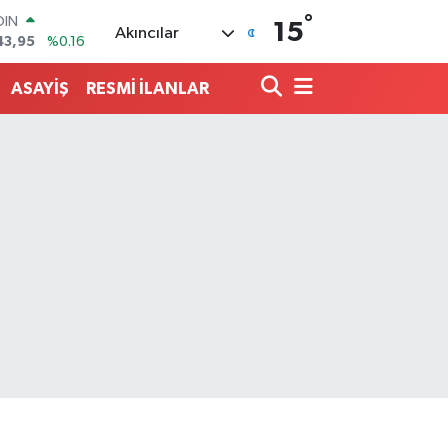
°
AR
15
Akıncılar
704
%0
O
406
%-0.08
ASAYİŞ
RESMİ İLANLAR
LİN
143
%0
 ALTIN
.87
%0.12
100
99
%70
OIN
43,95
%0.16