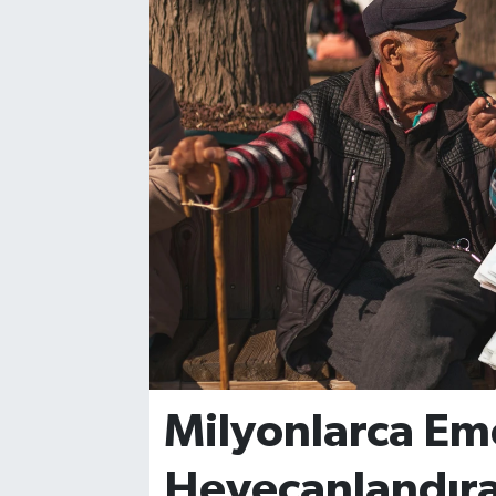
YAŞAM
Milyonlarca Eme
Heyecanlandır