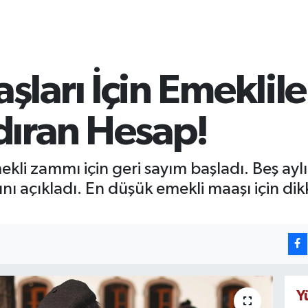
arı İçin Emeklile
ıran Hesap!
i zammı için geri sayım başladı. Beş aylık
ı açıkladı. En düşük emekli maaşı için di
Y