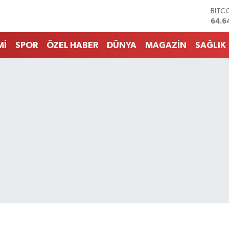
DOL
47,6
EUR
55,0
Mİ
SPOR
ÖZEL HABER
DÜNYA
MAGAZİN
SAĞLIK
STER
64,2
GRAM
6500
BİST
13.7
BITC
64.6