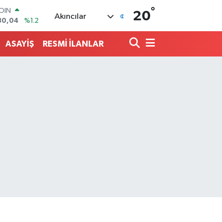
°
AR
20
Akıncılar
7106
%0.17
O
652
%0.27
ASAYİŞ
RESMİ İLANLAR
LİN
4046
%0.35
M ALTIN
8.99
%2.59
100
73
%-19
COIN
30,04
%1.2