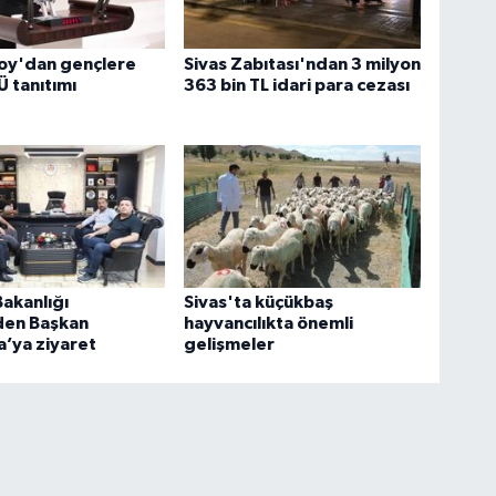
Toy'dan gençlere
Sivas Zabıtası'ndan 3 milyon
Ü tanıtımı
363 bin TL idari para cezası
Bakanlığı
Sivas'ta küçükbaş
den Başkan
hayvancılıkta önemli
’ya ziyaret
gelişmeler