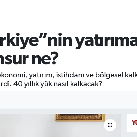
kiye”nin yatırıma 
nsur ne?
ekonomi, yatırım, istihdam ve bölgesel kalk
i. 40 yıllık yük nasıl kalkacak?
Y