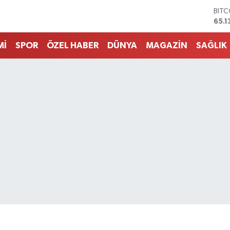
DOL
47,
EUR
55,1
Mİ
SPOR
ÖZEL HABER
DÜNYA
MAGAZİN
SAĞLIK
STER
64,
GRA
664
BİST
13.7
BIT
65.1