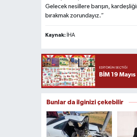
Gelecek nesillere barışın, kardeşliğ
bırakmak zorundayız.”
Kaynak:
İHA
EDITÖRÜN SEÇTIĞI
BİM 19 Mayıs
Bunlar da ilginizi çekebilir