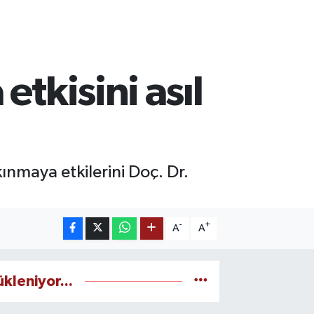
etkisini asıl
ınmaya etkilerini Doç. Dr.
-
+
A
A
ükleniyor...