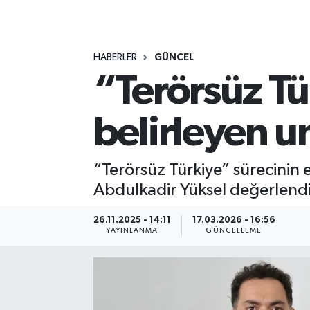
MAGAZİN
HABERLER
GÜNCEL
ÖZEL HABER
“Terörsüz Tür
RESMİ İLANLAR
belirleyen u
SAĞLIK
SİYASET
“Terörsüz Türkiye” sürecinin 
Abdulkadir Yüksel değerlendird
SOSYAL YARDIMLAR
26.11.2025 - 14:11
17.03.2026 - 16:56
YAYINLANMA
GÜNCELLEME
SPONSORLU YAZI
SPOR
TEKNOLOJİ