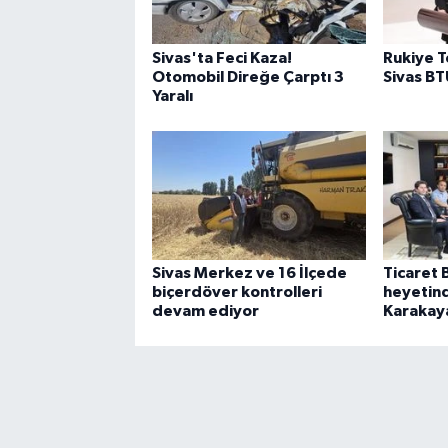
Sivas'ta Feci Kaza!
Rukiye 
Otomobil Direğe Çarptı 3
Sivas BT
Yaralı
Sivas Merkez ve 16 İlçede
Ticaret 
biçerdöver kontrolleri
heyetin
devam ediyor
Karakaya