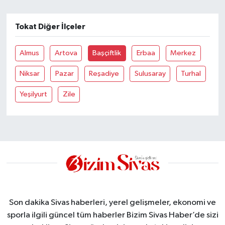
YAŞAM
Tokat Diğer İlçeler
Almus
Artova
Başçiftlik
Erbaa
Merkez
Niksar
Pazar
Reşadiye
Sulusaray
Turhal
Yeşilyurt
Zile
Son dakika Sivas haberleri, yerel gelişmeler, ekonomi ve
sporla ilgili güncel tüm haberler Bizim Sivas Haber’de sizi