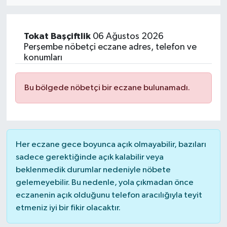
MAGAZİN
Tokat
Başçiftlik
06 Ağustos 2026
ÖZEL HABER
Perşembe nöbetçi eczane adres, telefon ve
konumları
RESMİ İLANLAR
Bu bölgede nöbetçi bir eczane bulunamadı.
SAĞLIK
SİYASET
Her eczane gece boyunca açık olmayabilir, bazıları
SOSYAL YARDIMLAR
sadece gerektiğinde açık kalabilir veya
beklenmedik durumlar nedeniyle nöbete
SPONSORLU YAZI
gelemeyebilir. Bu nedenle, yola çıkmadan önce
eczanenin açık olduğunu telefon aracılığıyla teyit
SPOR
etmeniz iyi bir fikir olacaktır.
TEKNOLOJİ