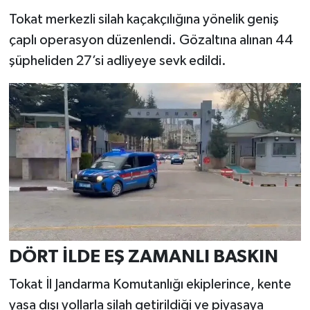
Tokat merkezli silah kaçakçılığına yönelik geniş
YAŞAM
çaplı operasyon düzenlendi. Gözaltına alınan 44
şüpheliden 27’si adliyeye sevk edildi.
DÖRT İLDE EŞ ZAMANLI BASKIN
Tokat İl Jandarma Komutanlığı ekiplerince, kente
yasa dışı yollarla silah getirildiği ve piyasaya