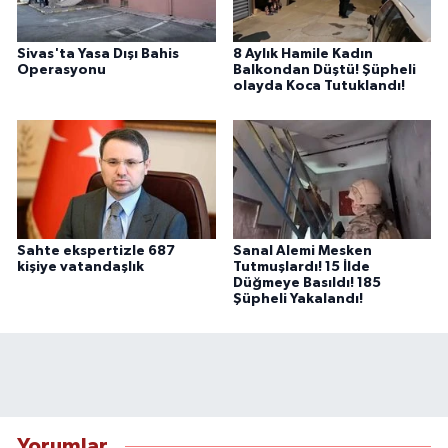
Sivas'ta Yasa Dışı Bahis
8 Aylık Hamile Kadın
Operasyonu
Balkondan Düştü! Şüpheli
olayda Koca Tutuklandı!
Sahte ekspertizle 687
Sanal Alemi Mesken
kişiye vatandaşlık
Tutmuşlardı! 15 İlde
Düğmeye Basıldı! 185
Şüpheli Yakalandı!
Yorumlar