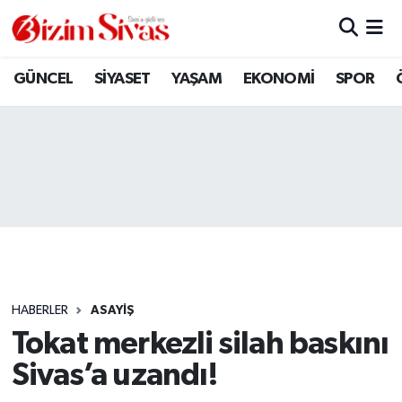
ARAMIZDAN AYRILANLAR
Sivas Nöbetçi Eczaneler
GÜNCEL
SİYASET
YAŞAM
EKONOMİ
SPOR
ASAYİŞ
Sivas Hava Durumu
DİĞER
Sivas Namaz Vakitleri
DÜNYA
Sivas Trafik Yoğunluk Haritası
EĞİTİM
Süper Lig Puan Durumu ve Fikstür
EKONOMİ
Tüm Manşetler
HABERLER
ASAYİŞ
Tokat merkezli silah baskını
GÜNCEL
Son Dakika Haberleri
Sivas’a uzandı!
KÜLTÜR
Haber Arşivi