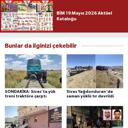
BİM 19 Mayıs 2026 Aktüel
Kataloğu
Bunlar da ilginizi çekebilir
SONDAKİKA: Sivas’ta yük
Sivas Yağdonduran'da
treni traktöre çarptı
saman yüklü tır devrildi