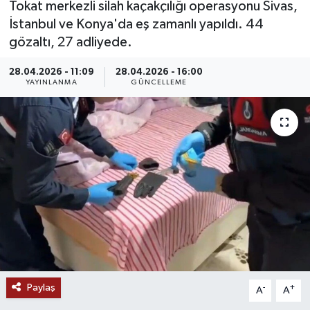
Tokat merkezli silah kaçakçılığı operasyonu Sivas,
İstanbul ve Konya'da eş zamanlı yapıldı. 44
MAGAZİN
gözaltı, 27 adliyede.
ÖZEL HABER
28.04.2026 - 11:09
28.04.2026 - 16:00
YAYINLANMA
GÜNCELLEME
RESMİ İLANLAR
SAĞLIK
SİYASET
SOSYAL YARDIMLAR
SPONSORLU YAZI
SPOR
Paylaş
-
+
A
A
TEKNOLOJİ