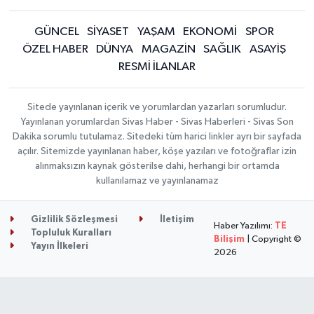
GÜNCEL
SİYASET
YAŞAM
EKONOMİ
SPOR
ÖZEL HABER
DÜNYA
MAGAZİN
SAĞLIK
ASAYİŞ
RESMİ İLANLAR
Sitede yayınlanan içerik ve yorumlardan yazarları sorumludur.
Yayınlanan yorumlardan Sivas Haber - Sivas Haberleri - Sivas Son
Dakika sorumlu tutulamaz. Sitedeki tüm harici linkler ayrı bir sayfada
açılır. Sitemizde yayınlanan haber, köşe yazıları ve fotoğraflar izin
alınmaksızın kaynak gösterilse dahi, herhangi bir ortamda
kullanılamaz ve yayınlanamaz
Gizlilik Sözleşmesi
İletişim
Haber Yazılımı:
TE
Topluluk Kuralları
Bilişim
| Copyright ©
Yayın İlkeleri
2026