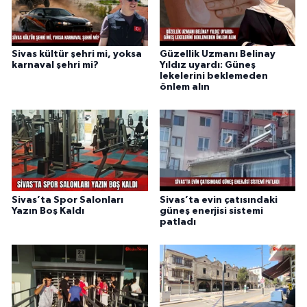
Sivas kültür şehri mi, yoksa
Güzellik Uzmanı Belinay
karnaval şehri mi?
Yıldız uyardı: Güneş
lekelerini beklemeden
önlem alın
Sivas’ta Spor Salonları
Sivas’ta evin çatısındaki
Yazın Boş Kaldı
güneş enerjisi sistemi
patladı