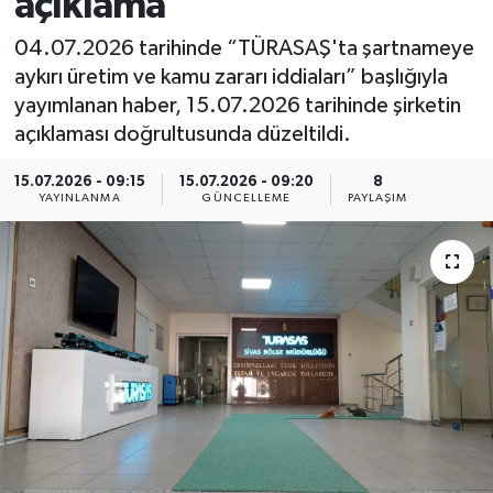
açıklama
MAGAZİN
04.07.2026 tarihinde “TÜRASAŞ'ta şartnameye
aykırı üretim ve kamu zararı iddiaları” başlığıyla
ÖZEL HABER
yayımlanan haber, 15.07.2026 tarihinde şirketin
açıklaması doğrultusunda düzeltildi.
RESMİ İLANLAR
15.07.2026 - 09:15
15.07.2026 - 09:20
8
YAYINLANMA
GÜNCELLEME
PAYLAŞIM
SAĞLIK
SİYASET
SOSYAL YARDIMLAR
SPONSORLU YAZI
SPOR
TEKNOLOJİ