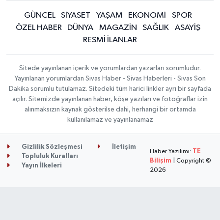
GÜNCEL
SİYASET
YAŞAM
EKONOMİ
SPOR
ÖZEL HABER
DÜNYA
MAGAZİN
SAĞLIK
ASAYİŞ
RESMİ İLANLAR
Sitede yayınlanan içerik ve yorumlardan yazarları sorumludur.
Yayınlanan yorumlardan Sivas Haber - Sivas Haberleri - Sivas Son
Dakika sorumlu tutulamaz. Sitedeki tüm harici linkler ayrı bir sayfada
açılır. Sitemizde yayınlanan haber, köşe yazıları ve fotoğraflar izin
alınmaksızın kaynak gösterilse dahi, herhangi bir ortamda
kullanılamaz ve yayınlanamaz
Gizlilik Sözleşmesi
İletişim
Haber Yazılımı:
TE
Topluluk Kuralları
Bilişim
| Copyright ©
Yayın İlkeleri
2026