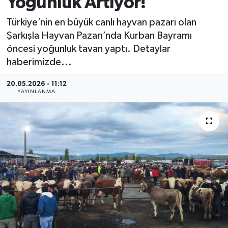
Yoğunluk Artıyor!
MAGAZİN
Türkiye’nin en büyük canlı hayvan pazarı olan
Şarkışla Hayvan Pazarı’nda Kurban Bayramı
ÖZEL HABER
öncesi yoğunluk tavan yaptı. Detaylar
haberimizde...
RESMİ İLANLAR
20.05.2026 - 11:12
YAYINLANMA
SAĞLIK
SİYASET
SOSYAL YARDIMLAR
SPONSORLU YAZI
SPOR
TEKNOLOJİ