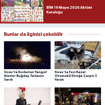
BİM 19 Mayıs 2026 Aktüel
Kataloğu
Bunlar da ilginizi çekebilir
Sivas'ta Korkutan Yangın!
Sivas'ta Feci Kaza!
Alevler Buğday Tarlasını
Otomobil Direğe Çarptı 3
Sardı
Yaralı