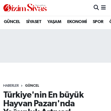
ARAMIZDAN AYRILANLAR
Sivas Nöbetçi Eczaneler
GÜNCEL
SİYASET
YAŞAM
EKONOMİ
SPOR
ASAYİŞ
Sivas Hava Durumu
DİĞER
Sivas Namaz Vakitleri
DÜNYA
Sivas Trafik Yoğunluk Haritası
EĞİTİM
Süper Lig Puan Durumu ve Fikstür
EKONOMİ
Tüm Manşetler
HABERLER
GÜNCEL
Türkiye'nin En büyük
GÜNCEL
Son Dakika Haberleri
Hayvan Pazarı'nda
KÜLTÜR
Haber Arşivi