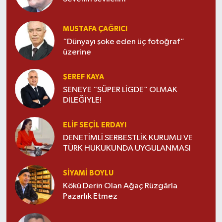
MUSTAFA ÇAĞRICI
“Dünyayı şoke eden üç fotoğraf”
üzerine
ŞEREF KAYA
SENEYE “SÜPER LİGDE” OLMAK
DİLEĞİYLE!
ELIF SEÇIL ERDAYI
DENETİMLİ SERBESTLİK KURUMU VE
TÜRK HUKUKUNDA UYGULANMASI
SIYAMI BOYLU
Kökü Derin Olan Ağaç Rüzgârla
Pazarlık Etmez