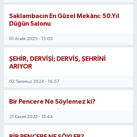
MAGAZİN
Saklambacın En Güzel Mekânı: 50.Yıl
Düğün Salonu
ÖZEL HABER
01 Aralık 2025 - 15:05
RESMİ İLANLAR
SAĞLIK
ŞEHİR, DERVİŞİ; DERVİŞ, ŞEHRİNİ
ARIYOR
SİYASET
02 Temmuz 2024 - 16:57
SOSYAL YARDIMLAR
Bir Pencere Ne Söylemez ki?
SPONSORLU YAZI
21 Kasım 2023 - 13:44
SPOR
TEKNOLOJİ
BİR PENCERE NE SÖYLER?