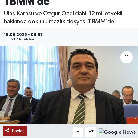
TBMM’de
MAGAZİN
Ulaş Karasu ve Özgür Özel dahil 12 milletvekili
hakkında dokunulmazlık dosyası TBMM’de
ÖZEL HABER
19.06.2026 - 08:01
YAYINLANMA
RESMİ İLANLAR
SAĞLIK
SİYASET
SOSYAL YARDIMLAR
SPONSORLU YAZI
SPOR
Paylaş
-
+
A
A
TEKNOLOJİ