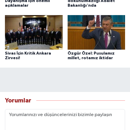
Dayanışma için önemli
dokunulmazlığı Adalet
açıklamalar
Bakanlığı'nda
Sivas İçin Kritik Ankara
Özgür Özel: Pusulamız
Zirvesi!
millet, rotamız iktidar
Yorumlar