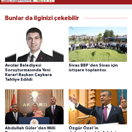
Bunlar da ilginizi çekebilir
Avcılar Belediyesi
Sivas BBP'den Sivas için
Soruşturmasında Yeni
istişare toplantısı
Karar! Başkan Çaykara
Tahliye Edildi
Abdullah Güler'den Milli
Özgür Özel'in