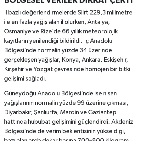
BÖLGESEL VERİLER DİKKAT ÇEKTİ
İl bazlı değerlendirmelerde Siirt 229,3 milimetre
ile en fazla yağış alan il olurken, Antalya,
Osmaniye ve Rize’de 66 yıllık meteorolojik
kayıtların yenilendiği bildirildi. İç Anadolu
Bölgesi’nde normalin yüzde 34 üzerinde
gerçekleşen yağışlar, Konya, Ankara, Eskişehir,
Kırşehir ve Yozgat çevresinde homojen bir bitki
gelişimi sağladı.
Güneydoğu Anadolu Bölgesi’nde ise nisan
yağışlarının normalin yüzde 99 üzerine çıkması,
Diyarbakır, Şanlıurfa, Mardin ve Gaziantep
hattında hububat gelişimini güçlendirdi. Akdeniz
Bölgesi’nde de verim beklentisinin yükseldiği,
bazı alanlarda dekar başına 700–800 kilogram