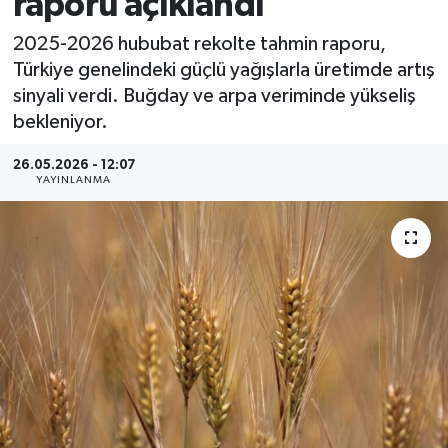
raporu açıklandı
MAGAZİN
2025-2026 hububat rekolte tahmin raporu,
Türkiye genelindeki güçlü yağışlarla üretimde artış
ÖZEL HABER
sinyali verdi. Buğday ve arpa veriminde yükseliş
bekleniyor.
RESMİ İLANLAR
26.05.2026 - 12:07
YAYINLANMA
SAĞLIK
SİYASET
SOSYAL YARDIMLAR
SPONSORLU YAZI
SPOR
TEKNOLOJİ