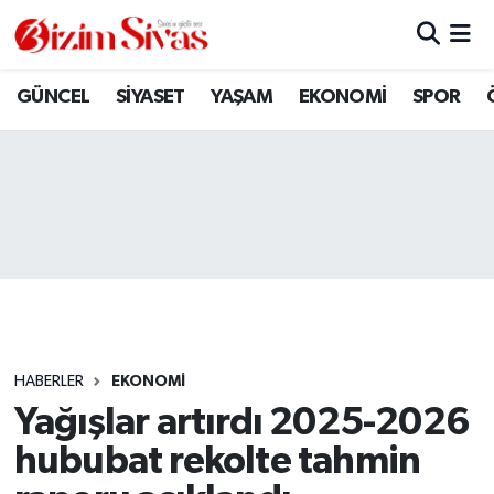
ARAMIZDAN AYRILANLAR
Sivas Nöbetçi Eczaneler
GÜNCEL
SİYASET
YAŞAM
EKONOMİ
SPOR
ASAYİŞ
Sivas Hava Durumu
DİĞER
Sivas Namaz Vakitleri
DÜNYA
Sivas Trafik Yoğunluk Haritası
EĞİTİM
Süper Lig Puan Durumu ve Fikstür
EKONOMİ
Tüm Manşetler
HABERLER
EKONOMİ
Yağışlar artırdı 2025-2026
GÜNCEL
Son Dakika Haberleri
hububat rekolte tahmin
KÜLTÜR
Haber Arşivi