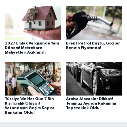
2027 Emlak Vergisinde Yeni
Brent Petrol Düştü, Gözler
Dönem! Metrekare
Benzin Fiyatında!
Maliyetleri Açıklandı
Türkiye'de Her Gün 7 Bin
Araba Alacaklar Dikkat!
Kişi İcralık Oluyor!
Temmuz Ayında Rakamlar
Vatandaşın Geçim Kapısı
Tepetaklak Oldu
Bankalar Oldu!