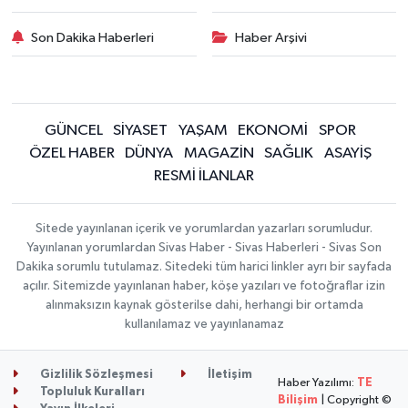
Son Dakika Haberleri
Haber Arşivi
GÜNCEL
SİYASET
YAŞAM
EKONOMİ
SPOR
ÖZEL HABER
DÜNYA
MAGAZİN
SAĞLIK
ASAYİŞ
RESMİ İLANLAR
Sitede yayınlanan içerik ve yorumlardan yazarları sorumludur.
Yayınlanan yorumlardan Sivas Haber - Sivas Haberleri - Sivas Son
Dakika sorumlu tutulamaz. Sitedeki tüm harici linkler ayrı bir sayfada
açılır. Sitemizde yayınlanan haber, köşe yazıları ve fotoğraflar izin
alınmaksızın kaynak gösterilse dahi, herhangi bir ortamda
kullanılamaz ve yayınlanamaz
Gizlilik Sözleşmesi
İletişim
Haber Yazılımı:
TE
Topluluk Kuralları
Bilişim
| Copyright ©