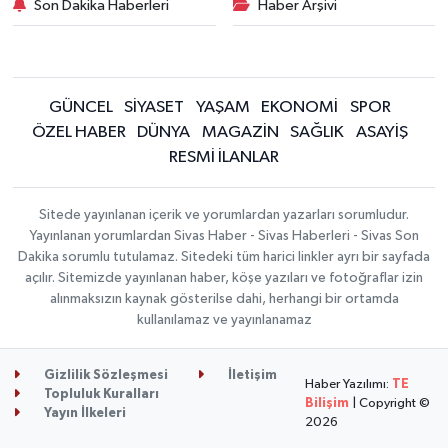
Son Dakika Haberleri
Haber Arşivi
GÜNCEL
SİYASET
YAŞAM
EKONOMİ
SPOR
ÖZEL HABER
DÜNYA
MAGAZİN
SAĞLIK
ASAYİŞ
RESMİ İLANLAR
Sitede yayınlanan içerik ve yorumlardan yazarları sorumludur.
Yayınlanan yorumlardan Sivas Haber - Sivas Haberleri - Sivas Son
Dakika sorumlu tutulamaz. Sitedeki tüm harici linkler ayrı bir sayfada
açılır. Sitemizde yayınlanan haber, köşe yazıları ve fotoğraflar izin
alınmaksızın kaynak gösterilse dahi, herhangi bir ortamda
kullanılamaz ve yayınlanamaz
Gizlilik Sözleşmesi
İletişim
Haber Yazılımı:
TE
Topluluk Kuralları
Bilişim
| Copyright ©
Yayın İlkeleri
2026