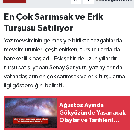
YAŞAM
En Çok Sarımsak ve Erik
Turşusu Satılıyor
Yaz mevsiminin gelmesiyle birlikte tezgahlarda
mevsim ürünleri çeşitlenirken, turşucularda da
hareketlilik başladı. Eskişehir’de uzun yıllardır
turşu satışı yapan Şenay Şenyurt, yaz aylarında
vatandaşların en çok sarımsak ve erik turşularına
ilgi gösterdiğini belirtti.
Ağustos Ayında
Gökyüzünde Yaşanacak
Olaylar ve Tarihleri!
Gündüzü Geceye