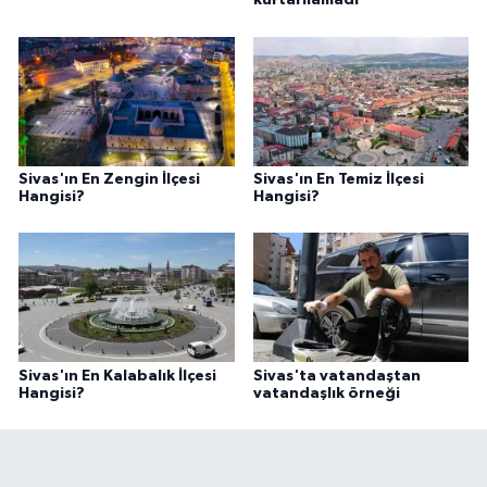
kurtarılamadı
Sivas'ın En Zengin İlçesi
Sivas'ın En Temiz İlçesi
Hangisi?
Hangisi?
Sivas'ın En Kalabalık İlçesi
Sivas'ta vatandaştan
Hangisi?
vatandaşlık örneği