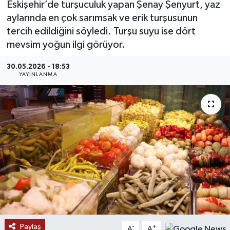
Eskişehir’de turşuculuk yapan Şenay Şenyurt, yaz
aylarında en çok sarımsak ve erik turşusunun
MAGAZİN
tercih edildiğini söyledi. Turşu suyu ise dört
mevsim yoğun ilgi görüyor.
ÖZEL HABER
30.05.2026 - 18:53
RESMİ İLANLAR
YAYINLANMA
SAĞLIK
SİYASET
SOSYAL YARDIMLAR
SPONSORLU YAZI
SPOR
Paylaş
TEKNOLOJİ
-
+
A
A