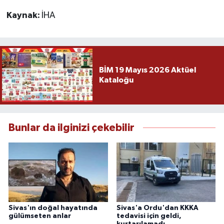
Kaynak:
İHA
BİM 19 Mayıs 2026 Aktüel
Kataloğu
Bunlar da ilginizi çekebilir
Sivas'ın doğal hayatında
Sivas'a Ordu'dan KKKA
gülümseten anlar
tedavisi için geldi,