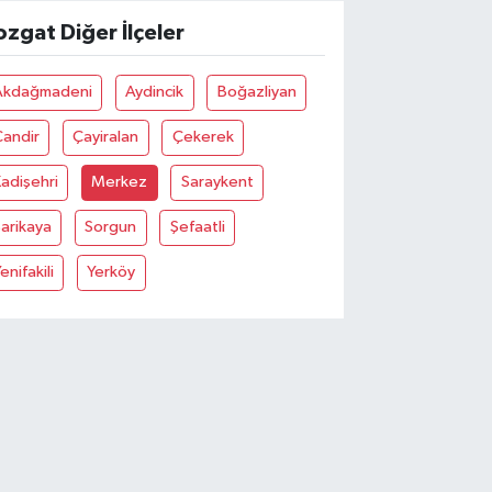
ozgat Diğer İlçeler
Akdağmadeni
Aydincik
Boğazliyan
Çandir
Çayiralan
Çekerek
adişehri
Merkez
Saraykent
arikaya
Sorgun
Şefaatli
enifakili
Yerköy