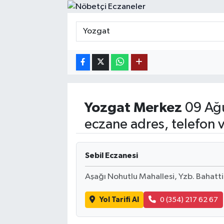
MAGAZİN
ÖZEL HABER
RESMİ İLANLAR
SAĞLIK
Yozgat
Merkez
09 Ağu
SİYASET
eczane adres, telefon 
SOSYAL YARDIMLAR
Sebil Eczanesi
SPONSORLU YAZI
Aşağı Nohutlu Mahallesi, Yzb. Bahat
SPOR
Yol Tarifi Al
0 (354) 217 62 67
TEKNOLOJİ