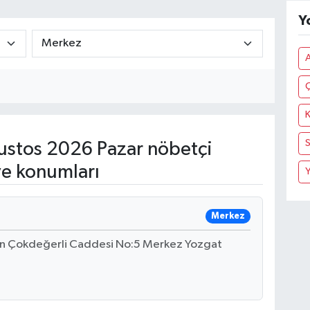
Y
K
S
stos 2026 Pazar nöbetçi
ve konumları
Y
Merkez
tin Çokdeğerli Caddesi No:5 Merkez Yozgat