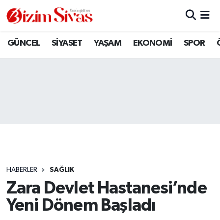
ARAMIZDAN AYRILANLAR
Sivas Nöbetçi Eczaneler
GÜNCEL
SİYASET
YAŞAM
EKONOMİ
SPOR
ASAYİŞ
Sivas Hava Durumu
DİĞER
Sivas Namaz Vakitleri
DÜNYA
Sivas Trafik Yoğunluk Haritası
EĞİTİM
Süper Lig Puan Durumu ve Fikstür
EKONOMİ
Tüm Manşetler
HABERLER
SAĞLIK
Zara Devlet Hastanesi’nde
GÜNCEL
Son Dakika Haberleri
Yeni Dönem Başladı
KÜLTÜR
Haber Arşivi