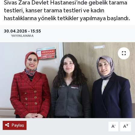
Sivas Zara Devlet Hastanesi’nde gebelik tarama
testleri, kanser tarama testleri ve kadın
MAGAZİN
hastalıklarına yönelik tetkikler yapılmaya başlandı.
ÖZEL HABER
30.04.2026 - 15:55
YAYINLANMA
RESMİ İLANLAR
SAĞLIK
SİYASET
SOSYAL YARDIMLAR
SPONSORLU YAZI
SPOR
Paylaş
-
+
A
A
TEKNOLOJİ