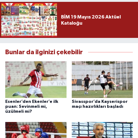
BİM 19 Mayıs 2026 Aktüel
Kataloğu
Bunlar da ilginizi çekebilir
Esenler’den Ekenler’e ilk
Sivasspor’da Kayserispor
puan: Sevinmeli mi,
maçı hazırlıkları başladı
üzülmeli mi?