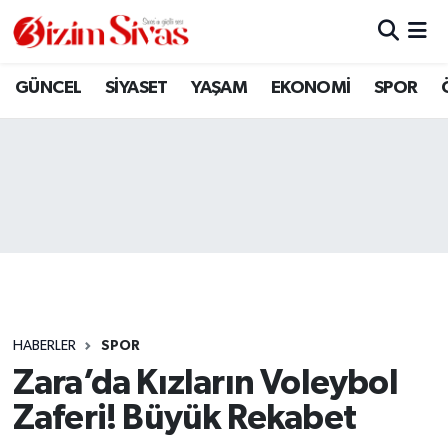
ARAMIZDAN AYRILANLAR
Sivas Nöbetçi Eczaneler
GÜNCEL
SİYASET
YAŞAM
EKONOMİ
SPOR
ASAYİŞ
Sivas Hava Durumu
DİĞER
Sivas Namaz Vakitleri
DÜNYA
Sivas Trafik Yoğunluk Haritası
EĞİTİM
Süper Lig Puan Durumu ve Fikstür
EKONOMİ
Tüm Manşetler
HABERLER
SPOR
Zara’da Kızların Voleybol
GÜNCEL
Son Dakika Haberleri
Zaferi! Büyük Rekabet
KÜLTÜR
Haber Arşivi