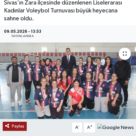
Sivas’ın Zara ilçesinde düzenlenen Liselerarası
Kadınlar Voleybol Turnuvası büyük heyecana
MAGAZİN
sahne oldu.
ÖZEL HABER
09.05.2026 - 13:53
YAYINLANMA
RESMİ İLANLAR
SAĞLIK
SİYASET
SOSYAL YARDIMLAR
SPONSORLU YAZI
SPOR
Paylaş
-
+
A
A
TEKNOLOJİ