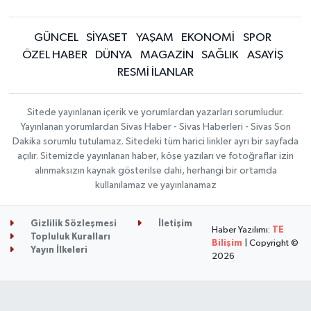
GÜNCEL
SİYASET
YAŞAM
EKONOMİ
SPOR
ÖZEL HABER
DÜNYA
MAGAZİN
SAĞLIK
ASAYİŞ
RESMİ İLANLAR
Sitede yayınlanan içerik ve yorumlardan yazarları sorumludur.
Yayınlanan yorumlardan Sivas Haber - Sivas Haberleri - Sivas Son
Dakika sorumlu tutulamaz. Sitedeki tüm harici linkler ayrı bir sayfada
açılır. Sitemizde yayınlanan haber, köşe yazıları ve fotoğraflar izin
alınmaksızın kaynak gösterilse dahi, herhangi bir ortamda
kullanılamaz ve yayınlanamaz
Gizlilik Sözleşmesi
İletişim
Haber Yazılımı:
TE
Topluluk Kuralları
Bilişim
| Copyright ©
Yayın İlkeleri
2026