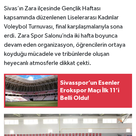
Sivas’ın Zara ilçesinde Gençlik Haftası
YAŞAM
kapsamında düzenlenen Liselerarası Kadınlar
Voleybol Turnuvası, final karşılaşmalarıyla sona
erdi. Zara Spor Salonu’nda iki hafta boyunca
devam eden organizasyon, öğrencilerin ortaya
koyduğu mücadele ve tribünlerde oluşan
heyecanlı atmosferle dikkat çekti.
Sivasspor’un Esenler
Erokspor Maçı İlk 11’i
Belli Oldu!