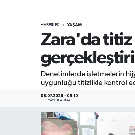
MAGAZİN
HABERLER
YAŞAM
ÖZEL HABER
Zara'da titi
RESMİ İLANLAR
gerçekleştiri
SAĞLIK
SİYASET
Denetimlerde işletmelerin hijy
uygunluğu titizlikle kontrol ed
SOSYAL YARDIMLAR
08.07.2026 - 09:10
YAYINLANMA
SPONSORLU YAZI
SPOR
TEKNOLOJİ