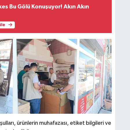
kes Bu Gölü Konuşuyor! Akın Akın
üle
lları, ürünlerin muhafazası, etiket bilgileri ve