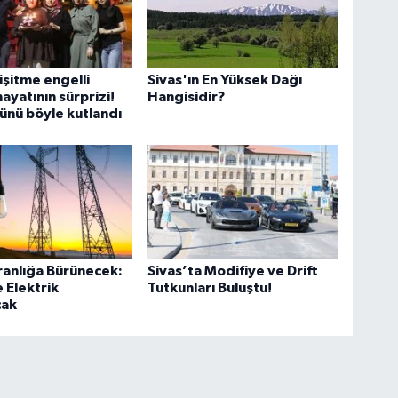
işitme engelli
Sivas'ın En Yüksek Dağı
ayatının sürprizi!
Hangisidir?
günü böyle kutlandı
ranlığa Bürünecek:
Sivas’ta Modifiye ve Drift
 Elektrik
Tutkunları Buluştu!
cak