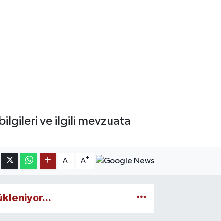
ilgileri ve ilgili mevzuata
-
+
A
A
ükleniyor...