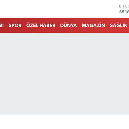
DOL
47,7
EUR
55,2
Mİ
SPOR
ÖZEL HABER
DÜNYA
MAGAZİN
SAĞLIK
STER
64,4
GRAM
6664
BİST
13.7
BITC
65.1