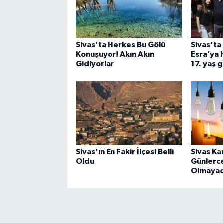
Sivas’ta Herkes Bu Gölü
Sivas’ta 
Konuşuyor! Akın Akın
Esra’ya h
Gidiyorlar
17. yaş 
Sivas'ın En Fakir İlçesi Belli
Sivas Ka
Oldu
Günlerce
Olmaya