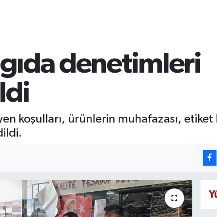
z gıda denetimleri
ldi
en koşulları, ürünlerin muhafazası, etiket b
ildi.
Y