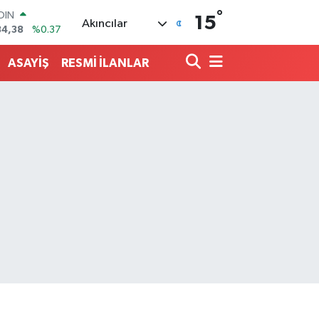
°
AR
15
Akıncılar
370
%-0.01
O
510
%0.32
ASAYİŞ
RESMİ İLANLAR
LİN
811
%0.38
 ALTIN
.02
%0.05
100
79
%-14
OIN
84,38
%0.37