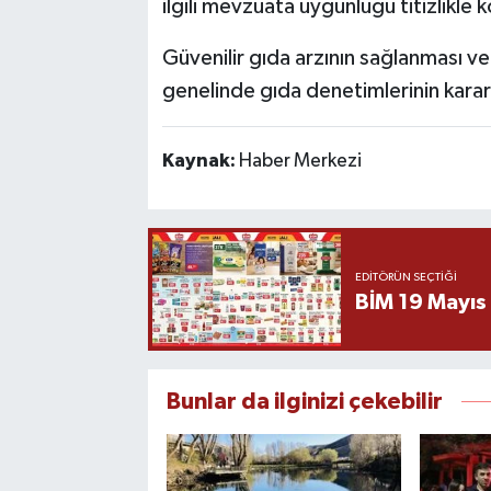
ilgili mevzuata uygunluğu titizlikle k
Güvenilir gıda arzının sağlanması ve
genelinde gıda denetimlerinin kararl
Kaynak:
Haber Merkezi
EDITÖRÜN SEÇTIĞI
BİM 19 Mayıs
Bunlar da ilginizi çekebilir