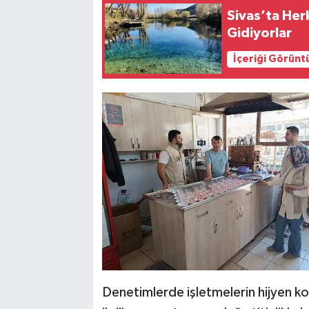
Sivas’ta Her
Gidiyorlar
İçeriği Görünt
Denetimlerde işletmelerin hijyen koşu