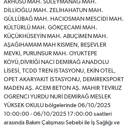
ARHUSU MAH. SÜLEYMANAĞ MAH.
DİLLİOĞLU MAH. ZELİHAHATUN MAH.
GÜLLÜBAĞ MAH. HACIOSMAN MESCİDİ MAH.
KÜLTÜRLÜ MAH. GÖKÇECAMİ MAH.
KÜÇÜKHÜSEYİN MAH. ABUÇİMEN MAH.
AŞAĞIHAMAM MAH KISMEN, BEŞEVLER
MEVKİ, PURUNSUR MAH. OYUKTEPE
KÖYÜ,DİVRİĞİ NACİ DEMİRAĞ ANADOLU
LİSESİ, TCDD TREN İSTASYONU, EKİN OTEL,
OPET AKARYAKIT İSTASYONU, DEMİREKSPORT
MADEN AŞ. ACEM BETON AŞ. MAHIR TEVRUZ
OGRENCI YURDU NURİ DEMİRAĞ MESLEK
YÜKSEK OKULU bölgelerinde 06/10/2025
10:00:00 - 06/10/2025 17:00:00 saatleri
arasında Bakım Çalışması Sebebi ile İş Sağlığı ve