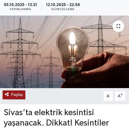
05.10.2025 - 13:21
12.10.2025 - 22:56
MAGAZİN
YAYINLANMA
GÜNCELLEME
ÖZEL HABER
RESMİ İLANLAR
SAĞLIK
SİYASET
SOSYAL YARDIMLAR
Paylaş
-
+
A
A
SPONSORLU YAZI
Sivas’ta elektrik kesintisi
SPOR
yaşanacak. Dikkat! Kesintiler
TEKNOLOJİ