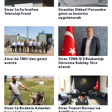
Sivas'ta Su İsrafına
Sivaslılar Dikkat! Perşembe
Teknoloji Freni!
günü su kesintisi
uygulanacak
Zara'da TMO'dan geçici
Sivas TÜRK-İŞ İl Başkanlığı
acente
Görevine Kubilay Töre
atandı
Sivas'ta Bozkırın Aslanları
Sivas Ticaret Borsası'na