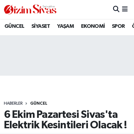
ARAMIZDAN AYRILANLAR
Sivas Nöbetçi Eczaneler
GÜNCEL
SİYASET
YAŞAM
EKONOMİ
SPOR
ASAYİŞ
Sivas Hava Durumu
DİĞER
Sivas Namaz Vakitleri
DÜNYA
Sivas Trafik Yoğunluk Haritası
EĞİTİM
Süper Lig Puan Durumu ve Fikstür
EKONOMİ
Tüm Manşetler
HABERLER
GÜNCEL
6 Ekim Pazartesi Sivas'ta
GÜNCEL
Son Dakika Haberleri
Elektrik Kesintileri Olacak !
KÜLTÜR
Haber Arşivi