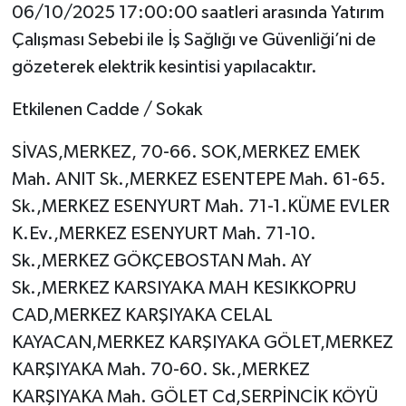
06/10/2025 17:00:00 saatleri arasında Yatırım
Çalışması Sebebi ile İş Sağlığı ve Güvenliği’ni de
gözeterek elektrik kesintisi yapılacaktır.
Etkilenen Cadde / Sokak
SİVAS,MERKEZ, 70-66. SOK,MERKEZ EMEK
Mah. ANIT Sk.,MERKEZ ESENTEPE Mah. 61-65.
Sk.,MERKEZ ESENYURT Mah. 71-1.KÜME EVLER
K.Ev.,MERKEZ ESENYURT Mah. 71-10.
Sk.,MERKEZ GÖKÇEBOSTAN Mah. AY
Sk.,MERKEZ KARSIYAKA MAH KESIKKOPRU
CAD,MERKEZ KARŞIYAKA CELAL
KAYACAN,MERKEZ KARŞIYAKA GÖLET,MERKEZ
KARŞIYAKA Mah. 70-60. Sk.,MERKEZ
KARŞIYAKA Mah. GÖLET Cd,SERPİNCİK KÖYÜ