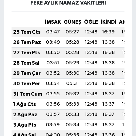
FEKE AYLIK NAMAZ VAKITLERI
İMSAK
GÜNEŞ
ÖĞLE
İKINDI
AKŞA
25 Tem Cts
03:47
05:27
12:48
16:39
19:59
26 Tem Paz
03:49
05:28
12:48
16:38
19:58
27 Tem Pts
03:50
05:28
12:48
16:38
19:58
28 Tem Sal
03:51
05:29
12:48
16:38
19:57
29 Tem Çar
03:52
05:30
12:48
16:38
19:56
30 Tem Per
03:54
05:31
12:48
16:38
19:55
31 Tem Cum
03:55
05:32
12:48
16:37
19:54
1 Ağu Cts
03:56
05:33
12:48
16:37
19:53
2 Ağu Paz
03:57
05:33
12:48
16:37
19:52
3 Ağu Pts
03:59
05:34
12:48
16:37
19:51
4 Ağu Sal
04:00
05:35
12:48
16:36
19:50