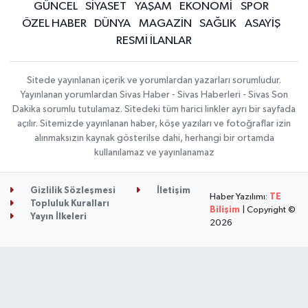
GÜNCEL
SİYASET
YAŞAM
EKONOMİ
SPOR
ÖZEL HABER
DÜNYA
MAGAZİN
SAĞLIK
ASAYİŞ
RESMİ İLANLAR
Sitede yayınlanan içerik ve yorumlardan yazarları sorumludur.
Yayınlanan yorumlardan Sivas Haber - Sivas Haberleri - Sivas Son
Dakika sorumlu tutulamaz. Sitedeki tüm harici linkler ayrı bir sayfada
açılır. Sitemizde yayınlanan haber, köşe yazıları ve fotoğraflar izin
alınmaksızın kaynak gösterilse dahi, herhangi bir ortamda
kullanılamaz ve yayınlanamaz
Gizlilik Sözleşmesi
İletişim
Haber Yazılımı:
TE
Topluluk Kuralları
Bilişim
| Copyright ©
Yayın İlkeleri
2026