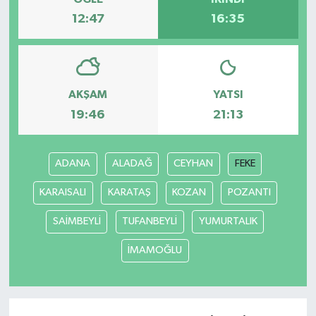
12:47
16:35
YAŞAM
AKŞAM
YATSI
19:46
21:13
ADANA
ALADAĞ
CEYHAN
FEKE
KARAISALI
KARATAŞ
KOZAN
POZANTI
SAİMBEYLİ
TUFANBEYLİ
YUMURTALIK
İMAMOĞLU