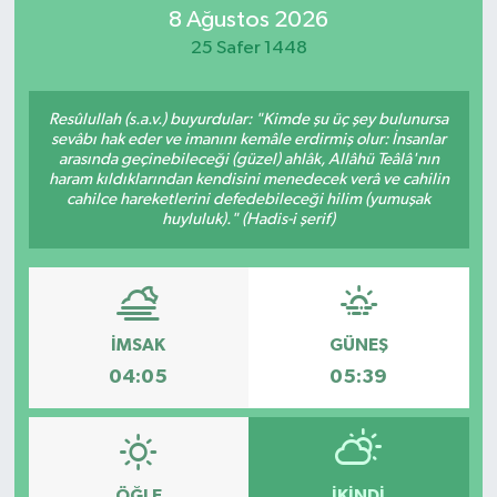
8 Ağustos 2026
MAGAZİN
25 Safer 1448
ÖZEL HABER
Resûlullah (s.a.v.) buyurdular: "Kimde şu üç şey bulunursa
sevâbı hak eder ve imanını kemâle erdirmiş olur: İnsanlar
RESMİ İLANLAR
arasında geçinebileceği (güzel) ahlâk, Allâhü Teâlâ'nın
haram kıldıklarından kendisini menedecek verâ ve cahilin
cahilce hareketlerini defedebileceği hilim (yumuşak
SAĞLIK
huyluluk)." (Hadis-i şerif)
SİYASET
SOSYAL YARDIMLAR
İMSAK
GÜNEŞ
04:05
05:39
SPONSORLU YAZI
SPOR
TEKNOLOJİ
ÖĞLE
İKINDI