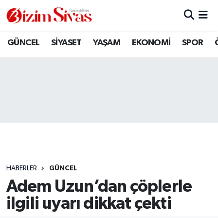
ARAMIZDAN AYRILANLAR
Sivas Nöbetçi Eczaneler
GÜNCEL
SİYASET
YAŞAM
EKONOMİ
SPOR
ASAYİŞ
Sivas Hava Durumu
DİĞER
Sivas Namaz Vakitleri
DÜNYA
Sivas Trafik Yoğunluk Haritası
EĞİTİM
Süper Lig Puan Durumu ve Fikstür
EKONOMİ
Tüm Manşetler
HABERLER
GÜNCEL
Adem Uzun’dan çöplerle
GÜNCEL
Son Dakika Haberleri
ilgili uyarı dikkat çekti
KÜLTÜR
Haber Arşivi