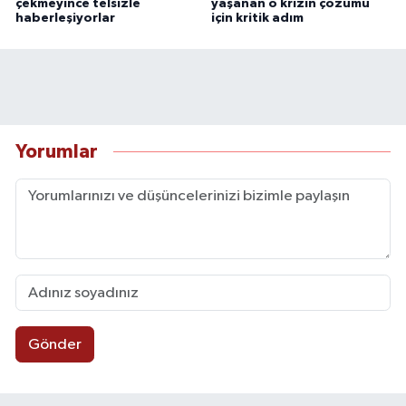
çekmeyince telsizle
yaşanan o krizin çözümü
haberleşiyorlar
için kritik adım
Yorumlar
Gönder