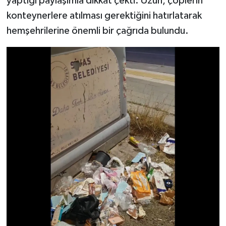
yaptığı paylaşımla dikkat çekti. Uzun, çöplerin
konteynerlere atılması gerektiğini hatırlatarak
YAŞAM
hemşehrilerine önemli bir çağrıda bulundu.