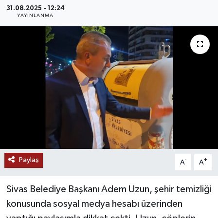
31.08.2025 - 12:24
MAGAZİN
YAYINLANMA
ÖZEL HABER
RESMİ İLANLAR
SAĞLIK
SİYASET
SOSYAL YARDIMLAR
Paylaş
-
+
A
A
SPONSORLU YAZI
Sivas Belediye Başkanı Adem Uzun, şehir temizliği
SPOR
konusunda sosyal medya hesabı üzerinden
TEKNOLOJİ