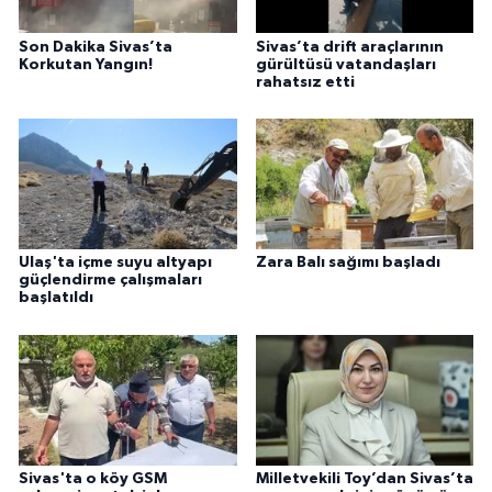
Son Dakika Sivas’ta
Sivas’ta drift araçlarının
Korkutan Yangın!
gürültüsü vatandaşları
rahatsız etti
Ulaş'ta içme suyu altyapı
Zara Balı sağımı başladı
güçlendirme çalışmaları
başlatıldı
Sivas'ta o köy GSM
Milletvekili Toy’dan Sivas’ta