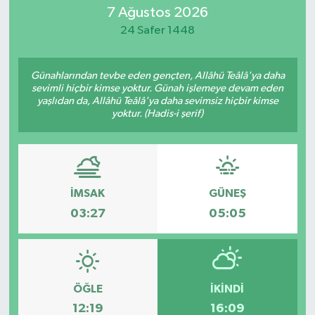
7 Ağustos 2026
MAGAZİN
24 Safer 1448
ÖZEL HABER
Günahlarından tevbe eden gençten, Allâhü Teâlâ'ya daha
sevimli hiçbir kimse yoktur. Günah işlemeye devam eden
RESMİ İLANLAR
yaşlıdan da, Allâhü Teâlâ'ya daha sevimsiz hiçbir kimse
yoktur. (Hadis-i şerif)
SAĞLIK
SİYASET
İMSAK
GÜNEŞ
SOSYAL YARDIMLAR
03:27
05:05
SPONSORLU YAZI
SPOR
ÖĞLE
İKINDI
12:19
16:09
TEKNOLOJİ