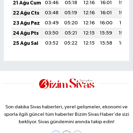
21 Ağu Cum
03:46
05:18
12:16
16:01
19:04
22 Ağu Cts
03:48
05:19
12:16
16:01
19:03
23 Ağu Paz
03:49
05:20
12:16
16:00
19:01
24 Ağu Pts
03:50
05:21
12:15
15:59
19:00
25 Ağu Sal
03:52
05:22
12:15
15:58
18:58
Son dakika Sivas haberleri, yerel gelişmeler, ekonomi ve
sporla ilgili güncel tüm haberler Bizim Sivas Haber’de sizi
bekliyor. Sivas gündemini anında takip edin!