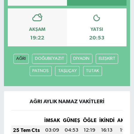
YAŞAM
AKŞAM
YATSI
19:22
20:53
AĞRI
DOĞUBEYAZIT
DİYADİN
ELEŞKİRT
PATNOS
TAŞLIÇAY
TUTAK
AĞRI AYLIK NAMAZ VAKITLERI
İMSAK
GÜNEŞ
ÖĞLE
İKINDI
AKŞA
25 Tem Cts
03:09
04:53
12:19
16:13
19:35