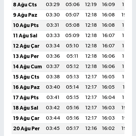
8 Ağu Cts
03:29
05:06
12:19
16:09
19:21
9 Ağu Paz
03:30
05:07
12:18
16:08
19:20
10 Ağu Pts
03:31
05:08
12:18
16:08
19:19
11 Ağu Sal
03:33
05:09
12:18
16:07
19:17
12 Ağu Çar
03:34
05:10
12:18
16:07
19:16
13 Ağu Per
03:36
05:11
12:18
16:06
19:15
14 Ağu Cum
03:37
05:12
12:18
16:06
19:14
15 Ağu Cts
03:38
05:13
12:17
16:05
19:12
16 Ağu Paz
03:40
05:14
12:17
16:05
19:11
17 Ağu Pts
03:41
05:15
12:17
16:04
19:10
18 Ağu Sal
03:42
05:16
12:17
16:03
19:08
19 Ağu Çar
03:44
05:16
12:17
16:03
19:07
20 Ağu Per
03:45
05:17
12:16
16:02
19:05