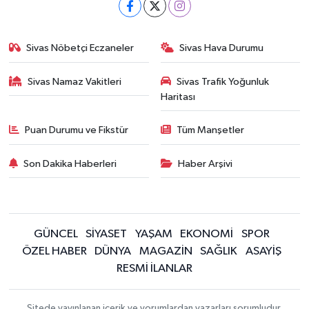
Sivas Nöbetçi Eczaneler
Sivas Hava Durumu
Sivas Namaz Vakitleri
Sivas Trafik Yoğunluk
Haritası
Puan Durumu ve Fikstür
Tüm Manşetler
Son Dakika Haberleri
Haber Arşivi
GÜNCEL
SİYASET
YAŞAM
EKONOMİ
SPOR
ÖZEL HABER
DÜNYA
MAGAZİN
SAĞLIK
ASAYİŞ
RESMİ İLANLAR
Sitede yayınlanan içerik ve yorumlardan yazarları sorumludur.