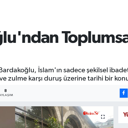
ğlu'ndan Toplumsa
li Bardakoğlu, İslam'ın sadece şekilsel iba
ve zulme karşı duruş üzerine tarihi bir ko
8
AYLAŞIM
Y