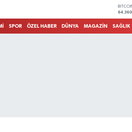
DOLA
47,70
EURO
55,02
Mİ
SPOR
ÖZEL HABER
DÜNYA
MAGAZİN
SAĞLIK
STERLİ
64,189
GRAM 
6574.8
BİST10
13.887
BITCO
64.360