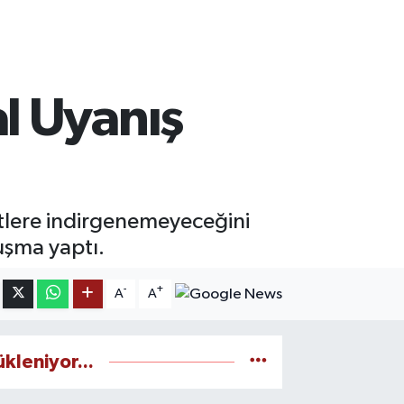
l Uyanış
detlere indirgenemeyeceğini
nuşma yaptı.
-
+
A
A
ükleniyor...