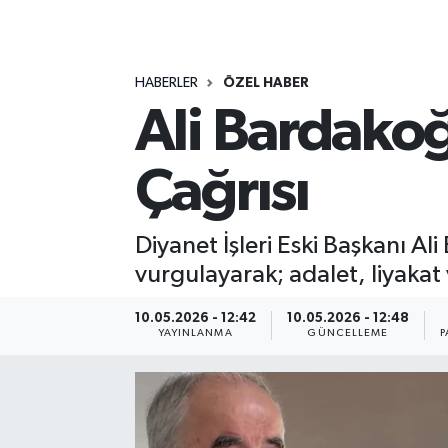
MAGAZİN
HABERLER
ÖZEL HABER
ÖZEL HABER
Ali Bardako
RESMİ İLANLAR
Çağrısı
SAĞLIK
SİYASET
Diyanet İşleri Eski Başkanı A
vurgulayarak; adalet, liyakat 
SOSYAL YARDIMLAR
10.05.2026 - 12:42
10.05.2026 - 12:48
YAYINLANMA
GÜNCELLEME
P
SPONSORLU YAZI
SPOR
TEKNOLOJİ