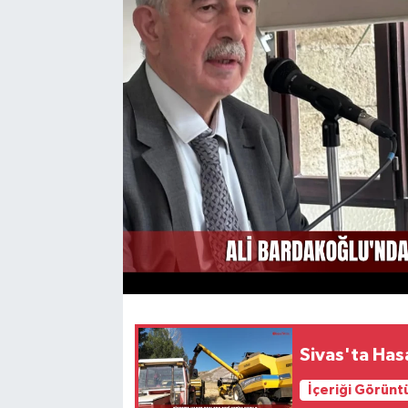
YAŞAM
Sivas'ta Has
İçeriği Görünt