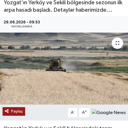
Yozgat'ın Yerköy ve Sekili bölgesinde sezonun ilk
arpa hasadı başladı. Detaylar haberimizde...
MAGAZİN
29.06.2026 - 09:53
ÖZEL HABER
YAYINLANMA
RESMİ İLANLAR
SAĞLIK
SİYASET
SOSYAL YARDIMLAR
SPONSORLU YAZI
Paylaş
-
+
SPOR
A
A
TEKNOLOJİ