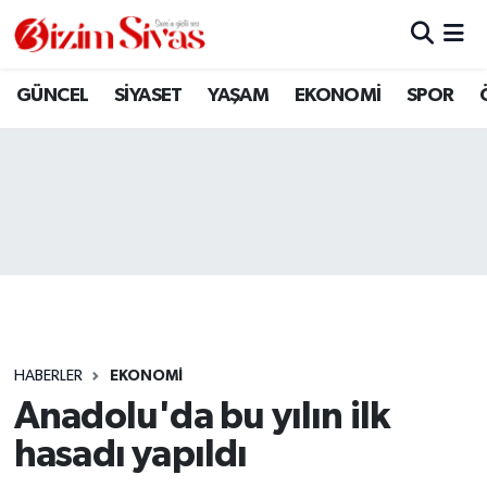
ARAMIZDAN AYRILANLAR
Sivas Nöbetçi Eczaneler
GÜNCEL
SİYASET
YAŞAM
EKONOMİ
SPOR
ASAYİŞ
Sivas Hava Durumu
DİĞER
Sivas Namaz Vakitleri
DÜNYA
Sivas Trafik Yoğunluk Haritası
EĞİTİM
Süper Lig Puan Durumu ve Fikstür
EKONOMİ
Tüm Manşetler
HABERLER
EKONOMİ
Anadolu'da bu yılın ilk
GÜNCEL
Son Dakika Haberleri
hasadı yapıldı
KÜLTÜR
Haber Arşivi