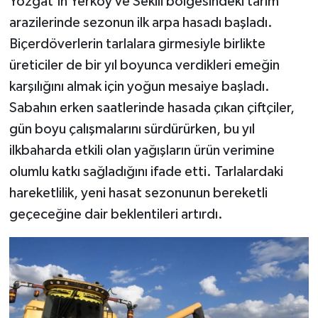
Yozgat'ın Yerköy ve Sekili bölgesindeki tarım
arazilerinde sezonun ilk arpa hasadı başladı.
YAŞAM
Biçerdöverlerin tarlalara girmesiyle birlikte
üreticiler de bir yıl boyunca verdikleri emeğin
karşılığını almak için yoğun mesaiye başladı.
Sabahın erken saatlerinde hasada çıkan çiftçiler,
gün boyu çalışmalarını sürdürürken, bu yıl
ilkbaharda etkili olan yağışların ürün verimine
olumlu katkı sağladığını ifade etti. Tarlalardaki
hareketlilik, yeni hasat sezonunun bereketli
geçeceğine dair beklentileri artırdı.