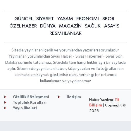
GÜNCEL
SİYASET
YAŞAM
EKONOMİ
SPOR
ÖZEL HABER
DÜNYA
MAGAZİN
SAĞLIK
ASAYİŞ
RESMİ İLANLAR
Sitede yayınlanan içerik ve yorumlardan yazarları sorumludur.
Yayınlanan yorumlardan Sivas Haber - Sivas Haberleri - Sivas Son
Dakika sorumlu tutulamaz. Sitedeki tüm harici linkler ayrı bir sayfada
açılır. Sitemizde yayınlanan haber, köşe yazıları ve fotoğraflar izin
alınmaksızın kaynak gösterilse dahi, herhangi bir ortamda
kullanılamaz ve yayınlanamaz
Gizlilik Sözleşmesi
İletişim
Haber Yazılımı:
TE
Topluluk Kuralları
Bilişim
| Copyright ©
Yayın İlkeleri
2026