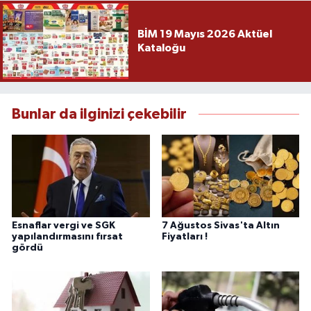
BİM 19 Mayıs 2026 Aktüel
Kataloğu
Bunlar da ilginizi çekebilir
Esnaflar vergi ve SGK
7 Ağustos Sivas'ta Altın
yapılandırmasını fırsat
Fiyatları !
gördü