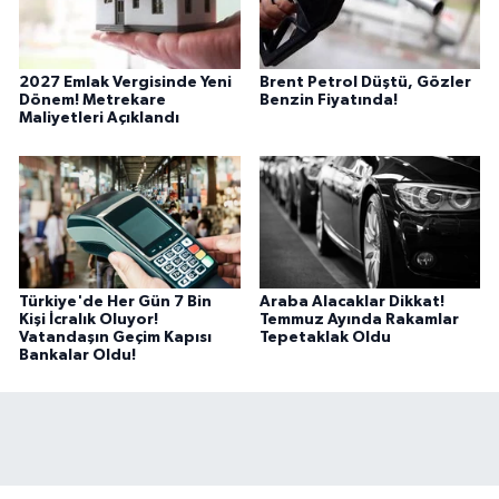
2027 Emlak Vergisinde Yeni
Brent Petrol Düştü, Gözler
Dönem! Metrekare
Benzin Fiyatında!
Maliyetleri Açıklandı
Türkiye'de Her Gün 7 Bin
Araba Alacaklar Dikkat!
Kişi İcralık Oluyor!
Temmuz Ayında Rakamlar
Vatandaşın Geçim Kapısı
Tepetaklak Oldu
Bankalar Oldu!