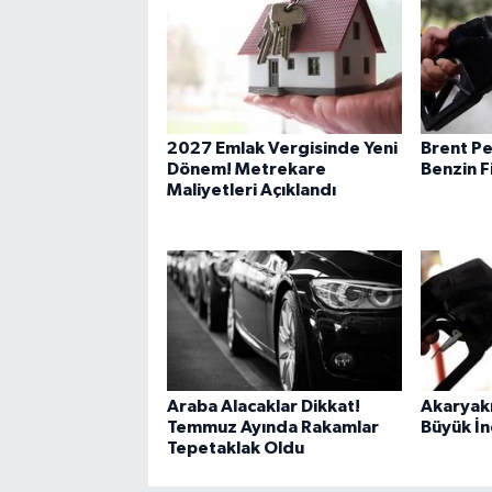
2027 Emlak Vergisinde Yeni
Brent Pe
Dönem! Metrekare
Benzin F
Maliyetleri Açıklandı
Araba Alacaklar Dikkat!
Akaryakı
Temmuz Ayında Rakamlar
Büyük İn
Tepetaklak Oldu