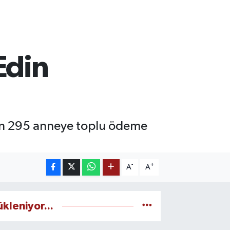
Edin
bin 295 anneye toplu ödeme
-
+
A
A
ükleniyor...