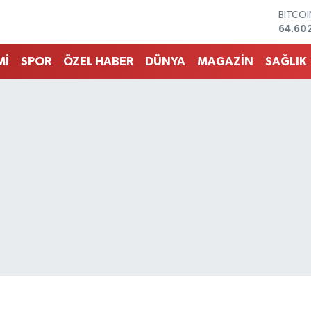
DOLA
47,60
EURO
55,02
Mİ
SPOR
ÖZEL HABER
DÜNYA
MAGAZİN
SAĞLIK
STERLİ
64,23
GRAM 
6513.9
BİST1
13.768
BITCO
64.60