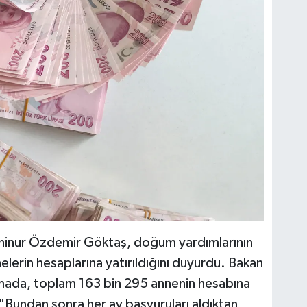
ahinur Özdemir Göktaş, doğum yardımlarının
nelerin hesaplarına yatırıldığını duyurdu. Bakan
mada, toplam 163 bin 295 annenin hesabına
 "Bundan sonra her ay başvuruları aldıktan