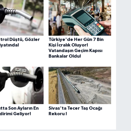
trol Düştü, Gözler
Türkiye'de Her Gün 7 Bin
iyatında!
Kişi İcralık Oluyor!
Vatandaşın Geçim Kapısı
Bankalar Oldu!
tta Son Ayların En
Sivas'ta Tecer Taş Ocağı
dirimi Geliyor!
Rekoru !