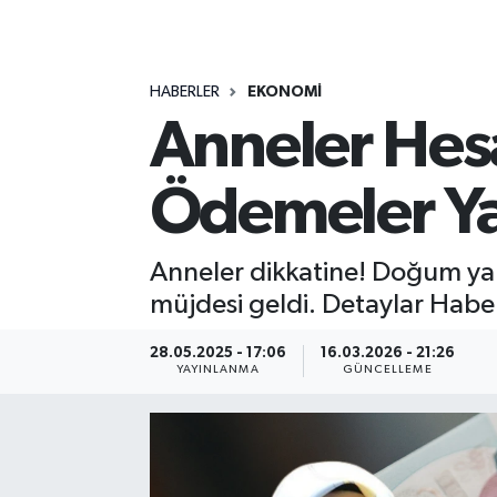
MAGAZİN
HABERLER
EKONOMİ
ÖZEL HABER
Anneler Hesa
RESMİ İLANLAR
Ödemeler Ya
SAĞLIK
SİYASET
Anneler dikkatine! Doğum yar
müjdesi geldi. Detaylar Habe
SOSYAL YARDIMLAR
28.05.2025 - 17:06
16.03.2026 - 21:26
YAYINLANMA
GÜNCELLEME
SPONSORLU YAZI
SPOR
TEKNOLOJİ