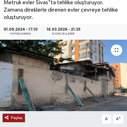
Metruk evler Sivas"ta tehlike oluşturuyor.
Zamana direklerle direnen evler çevreye tehlike
MAGAZİN
oluşturuyor.
ÖZEL HABER
01.09.2024 - 17:10
16.03.2026 - 21:25
YAYINLANMA
GÜNCELLEME
RESMİ İLANLAR
SAĞLIK
SİYASET
SOSYAL YARDIMLAR
SPONSORLU YAZI
SPOR
Paylaş
-
+
A
A
TEKNOLOJİ