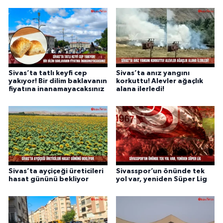
Sivas’ta tatlı keyfi cep
Sivas’ta anız yangını
yakıyor! Bir dilim baklavanın
korkuttu! Alevler ağaçlık
fiyatına inanamayacaksınız
alana ilerledi!
Sivas’ta ayçiçeği üreticileri
Sivasspor’un önünde tek
hasat gününü bekliyor
yol var, yeniden Süper Lig