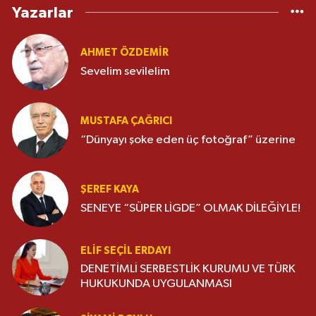
Yazarlar
AHMET ÖZDEMIR
Sevelim sevilelim
MUSTAFA ÇAĞRICI
“Dünyayı şoke eden üç fotoğraf” üzerine
ŞEREF KAYA
SENEYE “SÜPER LİGDE” OLMAK DİLEĞİYLE!
ELIF SEÇIL ERDAYI
DENETİMLİ SERBESTLİK KURUMU VE TÜRK
HUKUKUNDA UYGULANMASI