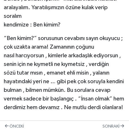
aralayalım. Yaratılışımızın özüne kulak verip
soralım
kendimize : Ben kimim?
“Ben kimim?” sorusunun cevabını sayın okuyucu ;
çok uzakta arama! Zamanının çoğunu
nasıl harcıyorsun , kimlerle arkadaşlık ediyorsun ,
senin için ne kıymetli ne kıymetsiz , verdiğin
sözü tutar mısın , emanet ehli misin , yalanın
hayatındaki yeri ne … gibi pek çok soruyla kendini
bulman , bilmen mümkün. Bu sorulara cevap
vermek sadece bir başlangıç . “İnsan olmak” hem
derdimiz hem devamız . Ne mutlu derdi olanlara!
ÖNCEKI
SONRAKI