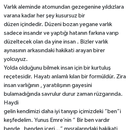
Varlık aleminde atomundan gezegenine yıldızlara
YAŞAM
varana kadar her şey kusursuz bir
düzen içindedir. Düzeni bozan yegane varlık
sadece insandır ve yaptığı hatanın farkına varıp
düzeltecek olan da yine insan . Bizler varlık
aynasının arkasındaki hakikati arayan birer
yolcuyuz.
Yolda olduğunu bilmek insan için bir kurtuluş
reçetesidir. Hayatı anlamlı kılan bir formüldür. Zira
insan varlığının , yaratılışının gayesini
bulamadığında savrulur durur zaman rüzgarında.
Haydi
gelin kendimizi daha iyi tanıyıp içimizdeki “ben”i
keşfedelim. Yunus Emre’nin “ Bir ben vardır
bende , benden içeri…” mısralarındaki hakikati