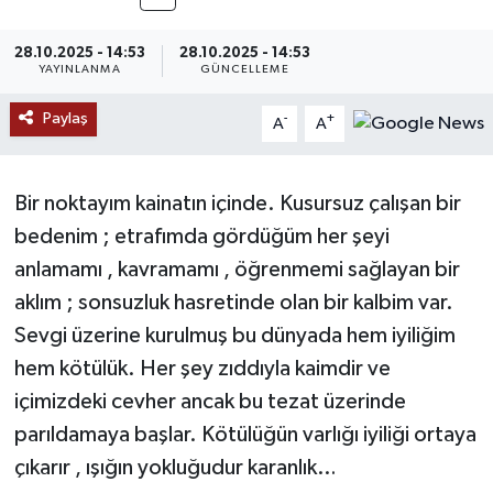
MAGAZİN
28.10.2025 - 14:53
28.10.2025 - 14:53
YAYINLANMA
GÜNCELLEME
ÖZEL HABER
Paylaş
-
+
A
A
RESMİ İLANLAR
Bir noktayım kainatın içinde. Kusursuz çalışan bir
SAĞLIK
bedenim ; etrafımda gördüğüm her şeyi
SİYASET
anlamamı , kavramamı , öğrenmemi sağlayan bir
aklım ; sonsuzluk hasretinde olan bir kalbim var.
SOSYAL YARDIMLAR
Sevgi üzerine kurulmuş bu dünyada hem iyiliğim
hem kötülük. Her şey zıddıyla kaimdir ve
SPONSORLU YAZI
içimizdeki cevher ancak bu tezat üzerinde
SPOR
parıldamaya başlar. Kötülüğün varlığı iyiliği ortaya
çıkarır , ışığın yokluğudur karanlık…
TEKNOLOJİ