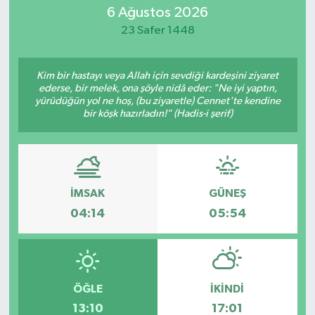
6 Ağustos 2026
MAGAZİN
23 Safer 1448
ÖZEL HABER
Kim bir hastayı veya Allah için sevdiği kardeşini ziyaret
ederse, bir melek, ona şöyle nidâ eder: "Ne iyi yaptın,
RESMİ İLANLAR
yürüdüğün yol ne hoş, (bu ziyaretle) Cennet'te kendine
bir köşk hazırladın!" (Hadis-i şerif)
SAĞLIK
SİYASET
İMSAK
GÜNEŞ
SOSYAL YARDIMLAR
04:14
05:54
SPONSORLU YAZI
SPOR
ÖĞLE
İKINDI
13:10
17:01
TEKNOLOJİ