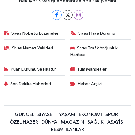
bekliyor. Sivas gündemini anında takip edin!
Sivas Nöbetçi Eczaneler
Sivas Hava Durumu
Sivas Namaz Vakitleri
Sivas Trafik Yoğunluk
Haritası
Puan Durumu ve Fikstür
Tüm Manşetler
Son Dakika Haberleri
Haber Arşivi
GÜNCEL
SİYASET
YAŞAM
EKONOMİ
SPOR
ÖZEL HABER
DÜNYA
MAGAZİN
SAĞLIK
ASAYİŞ
RESMİ İLANLAR