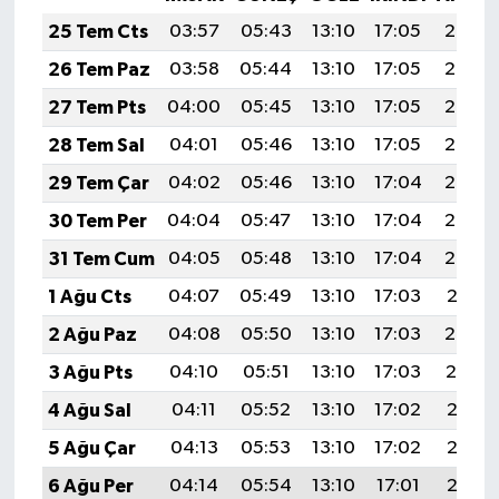
25 Tem Cts
03:57
05:43
13:10
17:05
20:28
26 Tem Paz
03:58
05:44
13:10
17:05
20:27
27 Tem Pts
04:00
05:45
13:10
17:05
20:26
28 Tem Sal
04:01
05:46
13:10
17:05
20:25
29 Tem Çar
04:02
05:46
13:10
17:04
20:24
30 Tem Per
04:04
05:47
13:10
17:04
20:23
31 Tem Cum
04:05
05:48
13:10
17:04
20:22
1 Ağu Cts
04:07
05:49
13:10
17:03
20:21
2 Ağu Paz
04:08
05:50
13:10
17:03
20:20
3 Ağu Pts
04:10
05:51
13:10
17:03
20:19
4 Ağu Sal
04:11
05:52
13:10
17:02
20:18
5 Ağu Çar
04:13
05:53
13:10
17:02
20:17
6 Ağu Per
04:14
05:54
13:10
17:01
20:16