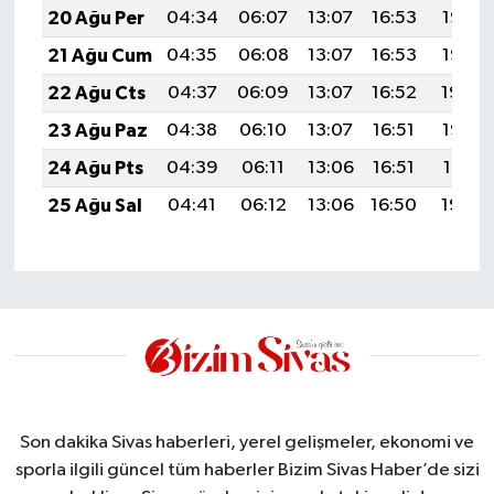
20 Ağu Per
04:34
06:07
13:07
16:53
19:57
21 Ağu Cum
04:35
06:08
13:07
16:53
19:56
22 Ağu Cts
04:37
06:09
13:07
16:52
19:54
23 Ağu Paz
04:38
06:10
13:07
16:51
19:53
24 Ağu Pts
04:39
06:11
13:06
16:51
19:51
25 Ağu Sal
04:41
06:12
13:06
16:50
19:50
Son dakika Sivas haberleri, yerel gelişmeler, ekonomi ve
sporla ilgili güncel tüm haberler Bizim Sivas Haber’de sizi