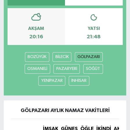
YAŞAM
AKŞAM
YATSI
20:16
21:48
BOZÜYÜK
BİLECİK
GÖLPAZARI
OSMANELİ
PAZARYERİ
SÖĞÜT
YENİPAZAR
İNHİSAR
GÖLPAZARI AYLIK NAMAZ VAKITLERI
İMSAK
GÜNEŞ
ÖĞLE
İKINDI
AKŞA