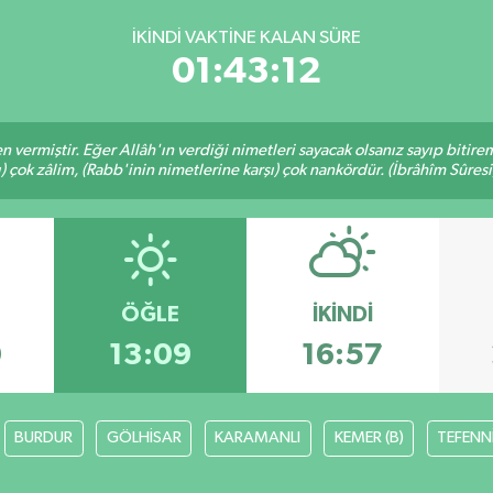
İKINDI VAKTINE KALAN SÜRE
01:43:11
en vermiştir. Eğer Allâh'ın verdiği nimetleri sayacak olsanız sayıp bitire
ı) çok zâlim, (Rabb'inin nimetlerine karşı) çok nankördür. (İbrâhîm Sûresi
ÖĞLE
İKINDI
0
13:09
16:57
BURDUR
GÖLHİSAR
KARAMANLI
KEMER (B)
TEFENN