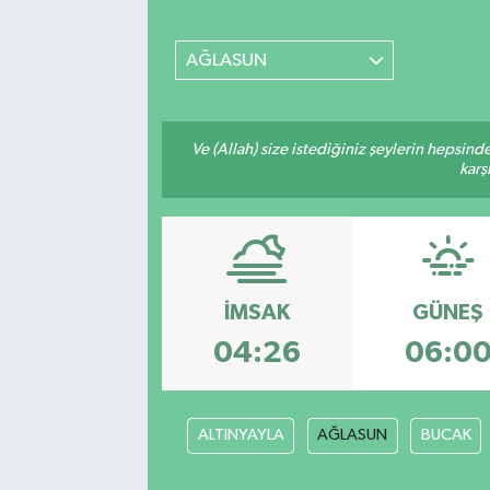
MAGAZİN
AĞLASUN
ÖZEL HABER
Ve (Allah) size istediğiniz şeylerin hepsind
RESMİ İLANLAR
karş
SAĞLIK
SİYASET
İMSAK
GÜNEŞ
SOSYAL YARDIMLAR
04:26
06:0
SPONSORLU YAZI
SPOR
ALTINYAYLA
AĞLASUN
BUCAK
TEKNOLOJİ