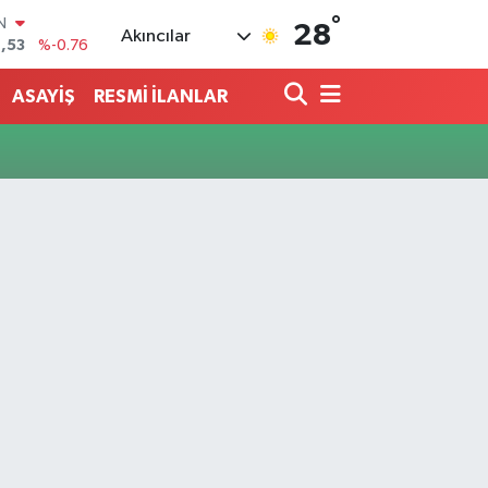
IN
°
28
Akıncılar
,53
%-0.76
R
69
%0.17
ASAYİŞ
RESMİ İLANLAR
65
%0.01
N
7
%0.02
ALTIN
1
%1.44
0
%64