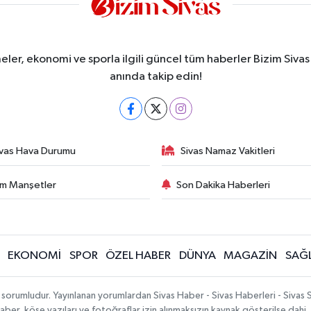
meler, ekonomi ve sporla ilgili güncel tüm haberler Bizim Sivas
anında takip edin!
ivas Hava Durumu
Sivas Namaz Vakitleri
m Manşetler
Son Dakika Haberleri
EKONOMİ
SPOR
ÖZEL HABER
DÜNYA
MAGAZİN
SAĞL
 sorumludur. Yayınlanan yorumlardan Sivas Haber - Sivas Haberleri - Sivas
n haber, köşe yazıları ve fotoğraflar izin alınmaksızın kaynak gösterilse da