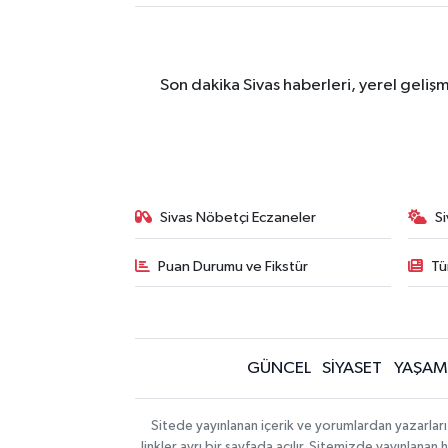
Son dakika Sivas haberleri, yerel geliş
Sivas Nöbetçi Eczaneler
S
Puan Durumu ve Fikstür
Tü
GÜNCEL
SİYASET
YAŞAM
Sitede yayınlanan içerik ve yorumlardan yazarları
linkler ayrı bir sayfada açılır. Sitemizde yayınlana