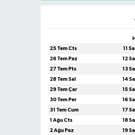
YAŞAM
25 Tem Cts
11 S
26 Tem Paz
12 S
27 Tem Pts
13 S
28 Tem Sal
14 S
29 Tem Çar
15 S
30 Tem Per
16 S
31 Tem Cum
17 S
1 Ağu Cts
18 S
2 Ağu Paz
19 S