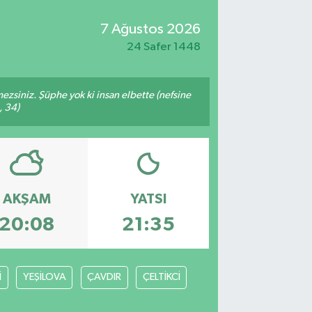
7 Ağustos 2026
24 Safer 1448
mezsiniz. Şüphe yok ki insan elbette (nefsine
, 34)
AKŞAM
YATSI
20:08
21:35
İ
YEŞİLOVA
ÇAVDIR
ÇELTİKCİ