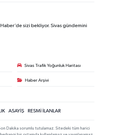
 Haber’de sizi bekliyor. Sivas gündemini
Sivas Trafik Yoğunluk Haritası
Haber Arşivi
IK
ASAYİŞ
RESMİ İLANLAR
 Son Dakika sorumlu tutulamaz. Sitedeki tüm harici
hi, herhangi bir ortamda kullanılamaz ve yayınlanamaz