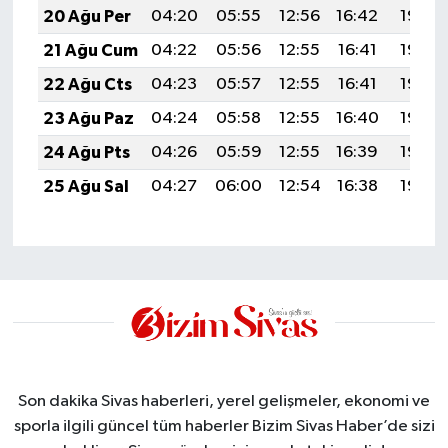
20 Ağu Per
04:20
05:55
12:56
16:42
19:46
21 Ağu Cum
04:22
05:56
12:55
16:41
19:45
22 Ağu Cts
04:23
05:57
12:55
16:41
19:43
23 Ağu Paz
04:24
05:58
12:55
16:40
19:42
24 Ağu Pts
04:26
05:59
12:55
16:39
19:40
25 Ağu Sal
04:27
06:00
12:54
16:38
19:39
Son dakika Sivas haberleri, yerel gelişmeler, ekonomi ve
sporla ilgili güncel tüm haberler Bizim Sivas Haber’de sizi