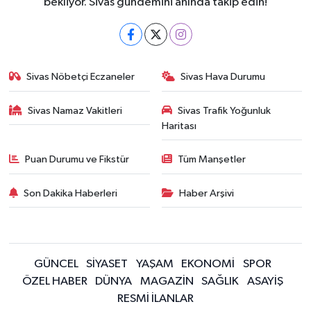
bekliyor. Sivas gündemini anında takip edin!
Sivas Nöbetçi Eczaneler
Sivas Hava Durumu
Sivas Namaz Vakitleri
Sivas Trafik Yoğunluk
Haritası
Puan Durumu ve Fikstür
Tüm Manşetler
Son Dakika Haberleri
Haber Arşivi
GÜNCEL
SİYASET
YAŞAM
EKONOMİ
SPOR
ÖZEL HABER
DÜNYA
MAGAZİN
SAĞLIK
ASAYİŞ
RESMİ İLANLAR