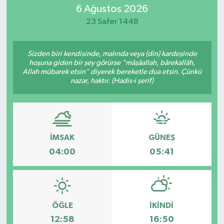
6 Ağustos 2026
MAGAZİN
23 Safer 1448
ÖZEL HABER
Sizden biri kendisinde, malında veya (din) kardeşinde
hoşuna giden bir şey görürse "mâşâallah, bârekallâh,
RESMİ İLANLAR
Allah mübarek etsin" diyerek bereketle dua etsin. Çünkü
nazar, haktır. (Hadis-i şerif)
SAĞLIK
SİYASET
İMSAK
GÜNEŞ
SOSYAL YARDIMLAR
04:00
05:41
SPONSORLU YAZI
SPOR
ÖĞLE
İKINDI
12:58
16:50
TEKNOLOJİ