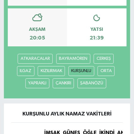
YAŞAM
AKŞAM
YATSI
20:05
21:39
ATKARACALAR
BAYRAMÖREN
CERKEŞ
ILGAZ
KIZILIRMAK
KURŞUNLU
ORTA
YAPRAKLI
ÇANKIRI
ŞABANÖZÜ
KURŞUNLU AYLIK NAMAZ VAKITLERI
İMSAK
GÜNEŞ
ÖĞLE
İKINDI
AKŞA