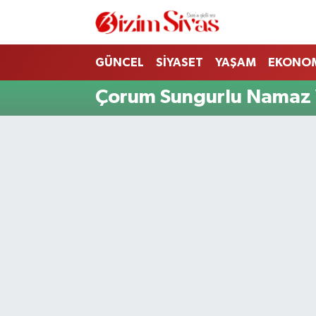
ARAMIZDAN AYRILANLAR
Sivas Nöbetçi Eczaneler
GÜNCEL
SİYASET
YAŞAM
EKONO
ASAYİŞ
Sivas Hava Durumu
Çorum Sungurlu Namaz V
DİĞER
Sivas Namaz Vakitleri
DÜNYA
Sivas Trafik Yoğunluk Haritası
EĞİTİM
Süper Lig Puan Durumu ve Fikstür
EKONOMİ
Tüm Manşetler
GÜNCEL
Son Dakika Haberleri
KÜLTÜR
Haber Arşivi