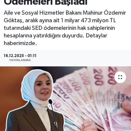
Ödemeleri Başladı
MAGAZİN
Aile ve Sosyal Hizmetler Bakanı Mahinur Özdemir
Göktaş, aralık ayına ait 1 milyar 473 milyon TL
ÖZEL HABER
tutarındaki SED ödemelerinin hak sahiplerinin
hesaplarına yatırıldığını duyurdu. Detaylar
RESMİ İLANLAR
haberimizde.
SAĞLIK
16.12.2025 - 01:11
YAYINLANMA
SİYASET
SOSYAL YARDIMLAR
SPONSORLU YAZI
SPOR
TEKNOLOJİ