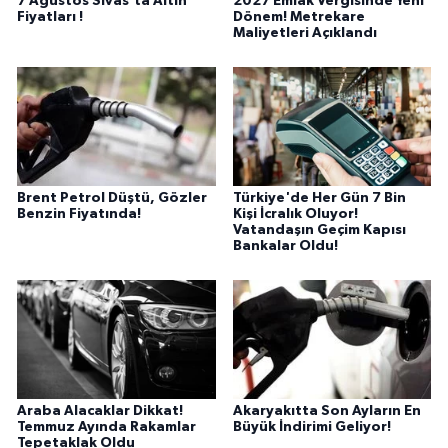
7 Ağustos Sivas'ta Altın
2027 Emlak Vergisinde Yeni
Fiyatları !
Dönem! Metrekare
Maliyetleri Açıklandı
Brent Petrol Düştü, Gözler
Türkiye'de Her Gün 7 Bin
Benzin Fiyatında!
Kişi İcralık Oluyor!
Vatandaşın Geçim Kapısı
Bankalar Oldu!
Araba Alacaklar Dikkat!
Akaryakıtta Son Ayların En
Temmuz Ayında Rakamlar
Büyük İndirimi Geliyor!
Tepetaklak Oldu