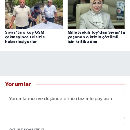
Sivas'ta o köy GSM
Milletvekili Toy’dan Sivas’ta
çekmeyince telsizle
yaşanan o krizin çözümü
haberleşiyorlar
için kritik adım
Yorumlar