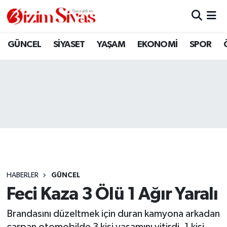
ARAMIZDAN AYRILANLAR
Sivas Nöbetçi Eczaneler
GÜNCEL
SİYASET
YAŞAM
EKONOMİ
SPOR
ASAYİŞ
Sivas Hava Durumu
DİĞER
Sivas Namaz Vakitleri
DÜNYA
Sivas Trafik Yoğunluk Haritası
EĞİTİM
Süper Lig Puan Durumu ve Fikstür
EKONOMİ
Tüm Manşetler
HABERLER
GÜNCEL
Feci Kaza 3 Ölü 1 Ağır Yaralı
GÜNCEL
Son Dakika Haberleri
Brandasını düzeltmek için duran kamyona arkadan
KÜLTÜR
Haber Arşivi