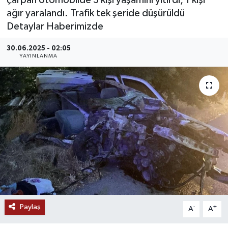
çarpan otomobilde 3 kişi yaşamını yitirdi, 1 kişi
ağır yaralandı. Trafik tek şeride düşürüldü
MAGAZİN
Detaylar Haberimizde
ÖZEL HABER
30.06.2025 - 02:05
YAYINLANMA
RESMİ İLANLAR
SAĞLIK
SİYASET
SOSYAL YARDIMLAR
SPONSORLU YAZI
SPOR
Paylaş
-
+
A
A
TEKNOLOJİ