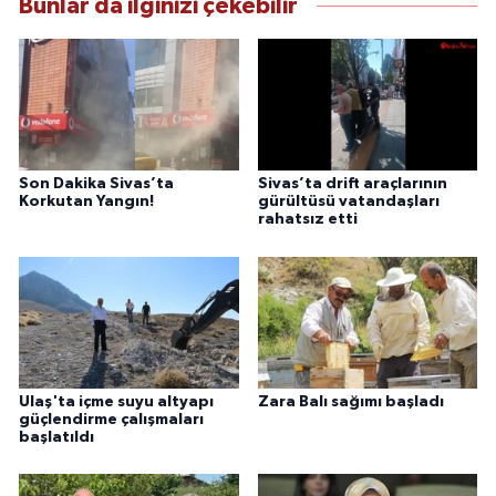
Bunlar da ilginizi çekebilir
Son Dakika Sivas’ta
Sivas’ta drift araçlarının
Korkutan Yangın!
gürültüsü vatandaşları
rahatsız etti
Ulaş'ta içme suyu altyapı
Zara Balı sağımı başladı
güçlendirme çalışmaları
başlatıldı