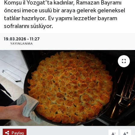
Komşu il Yozgat'ta kadınlar, Ramazan Bayramı
öncesi imece usulü bir araya gelerek geleneksel
MAGAZİN
tatlılar hazırlıyor. Ev yapımı lezzetler bayram
sofralarını süslüyor.
ÖZEL HABER
19.03.2026 - 11:27
RESMİ İLANLAR
YAYINLANMA
SAĞLIK
SİYASET
SOSYAL YARDIMLAR
SPONSORLU YAZI
SPOR
Paylaş
TEKNOLOJİ
-
+
A
A