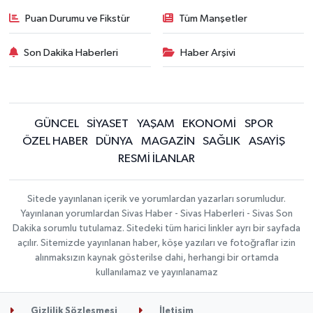
Puan Durumu ve Fikstür
Tüm Manşetler
Son Dakika Haberleri
Haber Arşivi
GÜNCEL
SİYASET
YAŞAM
EKONOMİ
SPOR
ÖZEL HABER
DÜNYA
MAGAZİN
SAĞLIK
ASAYİŞ
RESMİ İLANLAR
Sitede yayınlanan içerik ve yorumlardan yazarları sorumludur.
Yayınlanan yorumlardan Sivas Haber - Sivas Haberleri - Sivas Son
Dakika sorumlu tutulamaz. Sitedeki tüm harici linkler ayrı bir sayfada
açılır. Sitemizde yayınlanan haber, köşe yazıları ve fotoğraflar izin
alınmaksızın kaynak gösterilse dahi, herhangi bir ortamda
kullanılamaz ve yayınlanamaz
Gizlilik Sözleşmesi
İletişim