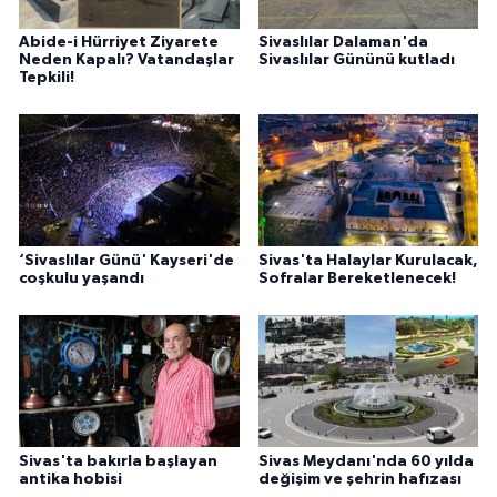
Abide-i Hürriyet Ziyarete
Sivaslılar Dalaman'da
Neden Kapalı? Vatandaşlar
Sivaslılar Gününü kutladı
Tepkili!
‘Sivaslılar Günü' Kayseri'de
Sivas'ta Halaylar Kurulacak,
coşkulu yaşandı
Sofralar Bereketlenecek!
Sivas'ta bakırla başlayan
Sivas Meydanı'nda 60 yılda
antika hobisi
değişim ve şehrin hafızası