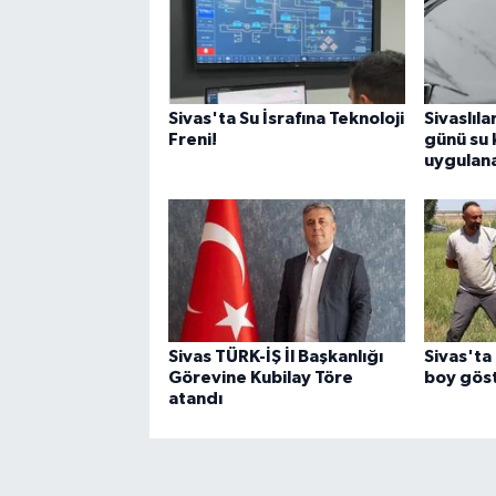
Sivas'ta Su İsrafına Teknoloji
Sivaslıl
Freni!
günü su 
uygulan
Sivas TÜRK-İŞ İl Başkanlığı
Sivas'ta 
Görevine Kubilay Töre
boy gös
atandı