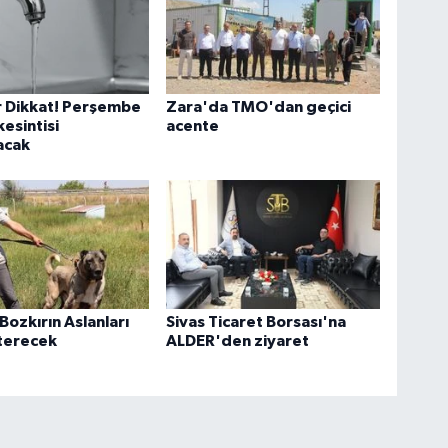
ar Dikkat! Perşembe
Zara'da TMO'dan geçici
kesintisi
acente
acak
Bozkırın Aslanları
Sivas Ticaret Borsası'na
terecek
ALDER'den ziyaret