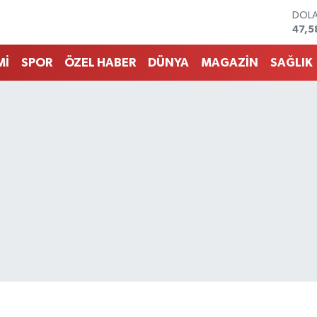
EUR
55,0
STER
64,1
Mİ
SPOR
ÖZEL HABER
DÜNYA
MAGAZİN
SAĞLIK
GRAM
6527
BİST
13.7
BITC
64.9
DOL
47,5