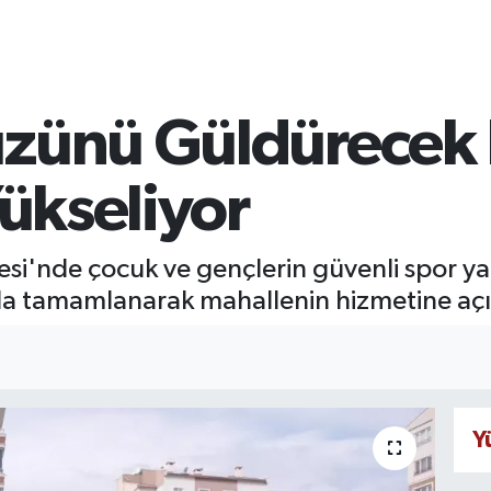
üzünü Güldürecek
Yükseliyor
i'nde çocuk ve gençlerin güvenli spor yap
zla tamamlanarak mahallenin hizmetine açıl
Y