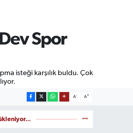
 Dev Spor
ma isteği karşılık buldu. Çok
ıyor.
-
+
A
A
ükleniyor...