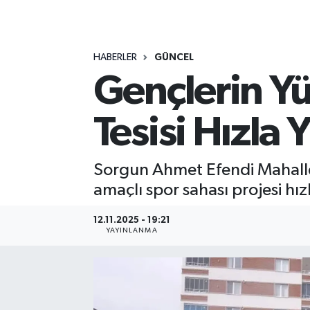
MAGAZİN
HABERLER
GÜNCEL
ÖZEL HABER
Gençlerin Y
RESMİ İLANLAR
Tesisi Hızla 
SAĞLIK
SİYASET
Sorgun Ahmet Efendi Mahalles
amaçlı spor sahası projesi hı
SOSYAL YARDIMLAR
12.11.2025 - 19:21
YAYINLANMA
SPONSORLU YAZI
SPOR
TEKNOLOJİ