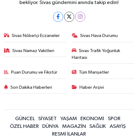
bekliyor. Sivas gündemini anında takip edin!
Sivas Nöbetçi Eczaneler
Sivas Hava Durumu
Sivas Namaz Vakitleri
Sivas Trafik Yoğunluk
Haritası
Puan Durumu ve Fikstür
Tüm Manşetler
Son Dakika Haberleri
Haber Arşivi
GÜNCEL
SİYASET
YAŞAM
EKONOMİ
SPOR
ÖZEL HABER
DÜNYA
MAGAZİN
SAĞLIK
ASAYİŞ
RESMİ İLANLAR