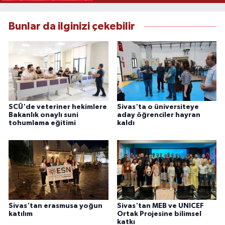
Bunlar da ilginizi çekebilir
SCÜ'de veteriner hekimlere
Sivas'ta o üniversiteye
Bakanlık onaylı suni
aday öğrenciler hayran
tohumlama eğitimi
kaldı
Sivas'tan erasmusa yoğun
Sivas'tan MEB ve UNICEF
katılım
Ortak Projesine bilimsel
katkı