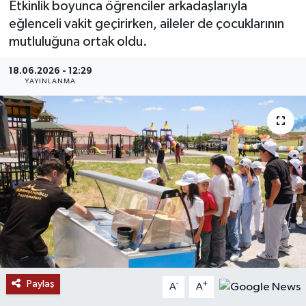
Etkinlik boyunca öğrenciler arkadaşlarıyla
eğlenceli vakit geçirirken, aileler de çocuklarının
MAGAZİN
mutluluğuna ortak oldu.
ÖZEL HABER
18.06.2026 - 12:29
YAYINLANMA
RESMİ İLANLAR
SAĞLIK
SİYASET
SOSYAL YARDIMLAR
SPONSORLU YAZI
SPOR
Paylaş
-
+
A
A
TEKNOLOJİ