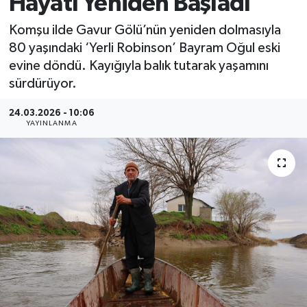
Hayatı Yeniden Başladı
MAGAZİN
Komşu ilde Gavur Gölü’nün yeniden dolmasıyla
80 yaşındaki ‘Yerli Robinson’ Bayram Oğul eski
ÖZEL HABER
evine döndü. Kayığıyla balık tutarak yaşamını
sürdürüyor.
RESMİ İLANLAR
24.03.2026 - 10:06
YAYINLANMA
SAĞLIK
SİYASET
SOSYAL YARDIMLAR
SPONSORLU YAZI
SPOR
TEKNOLOJİ