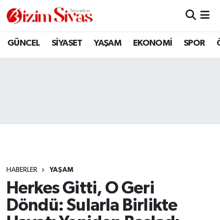
ARAMIZDAN AYRILANLAR
Sivas Nöbetçi Eczaneler
GÜNCEL
SİYASET
YAŞAM
EKONOMİ
SPOR
ASAYİŞ
Sivas Hava Durumu
DİĞER
Sivas Namaz Vakitleri
DÜNYA
Sivas Trafik Yoğunluk Haritası
EĞİTİM
Süper Lig Puan Durumu ve Fikstür
EKONOMİ
Tüm Manşetler
HABERLER
YAŞAM
Herkes Gitti, O Geri
GÜNCEL
Son Dakika Haberleri
Döndü: Sularla Birlikte
KÜLTÜR
Haber Arşivi