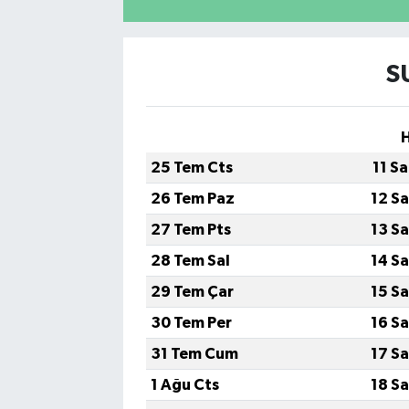
YAŞAM
S
25 Tem Cts
11 S
26 Tem Paz
12 S
27 Tem Pts
13 S
28 Tem Sal
14 S
29 Tem Çar
15 S
30 Tem Per
16 S
31 Tem Cum
17 S
1 Ağu Cts
18 S