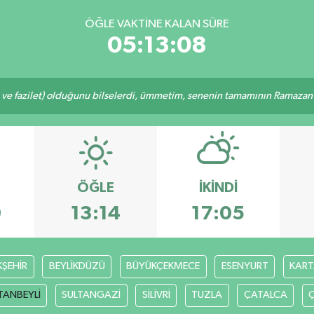
ÖĞLE VAKTINE KALAN SÜRE
05:13:07
 ve fazilet) olduğunu bilselerdi, ümmetim, senenin tamamının Ramazan o
ÖĞLE
İKINDI
0
13:14
17:05
ŞEHİR
BEYLİKDÜZÜ
BÜYÜKÇEKMECE
ESENYURT
KART
TANBEYLİ
SULTANGAZİ
SİLİVRİ
TUZLA
ÇATALCA