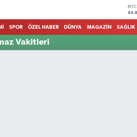
BIT
64.
DOL
47,
Mİ
SPOR
ÖZEL HABER
DÜNYA
MAGAZİN
SAĞLIK
EUR
55,
maz Vakitleri
STE
64,
GRA
666
BİS
13.