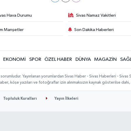
ivas Hava Durumu
Sivas Namaz Vakitleri
m Manşetler
Son Dakika Haberleri
EKONOMİ
SPOR
ÖZEL HABER
DÜNYA
MAGAZİN
SAĞL
 sorumludur. Yayınlanan yorumlardan Sivas Haber - Sivas Haberleri - Sivas
n haber, köşe yazıları ve fotoğraflar izin alınmaksızın kaynak gösterilse da
Topluluk Kuralları
Yayın İlkeleri