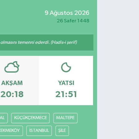
9 Ağustos 2026
26 Safer 1448
lmasını temenni ederdi. (Hadis-i şerif)
AKŞAM
YATSI
20:18
21:51
AL
KÜÇÜKÇEKMECE
MALTEPE
ÇEKMEKÖY
İSTANBUL
ŞİLE