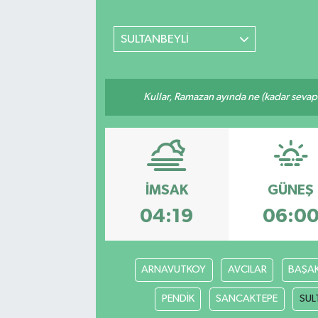
MAGAZİN
SULTANBEYLİ
ÖZEL HABER
Kullar, Ramazan ayında ne (kadar sevap
RESMİ İLANLAR
SAĞLIK
SİYASET
İMSAK
GÜNEŞ
SOSYAL YARDIMLAR
04:19
06:0
SPONSORLU YAZI
ARNAVUTKOY
AVCILAR
BAŞAK
SPOR
PENDİK
SANCAKTEPE
SUL
TEKNOLOJİ