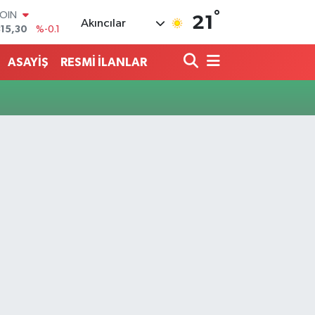
°
COIN
21
Akıncılar
815,30
%-0.1
AR
7436
%0.18
ASAYİŞ
RESMİ İLANLAR
O
2510
%0.32
RLİN
4811
%0.38
M ALTIN
0.55
%0
T100
779
%-14