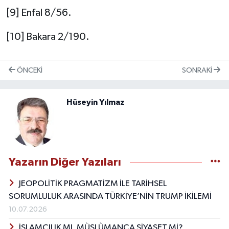
[9] Enfal 8/56.
[10] Bakara 2/190.
ÖNCEKI
SONRAKI
Hüseyin Yılmaz
Yazarın Diğer Yazıları
JEOPOLİTİK PRAGMATİZM İLE TARİHSEL
SORUMLULUK ARASINDA TÜRKİYE’NİN TRUMP İKİLEMİ
10.07.2026
İSLAMCILIK MI, MÜSLÜMANCA SİYASET Mİ?