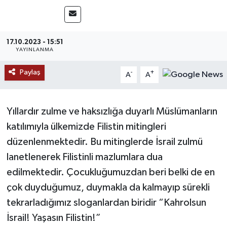
MAGAZİN
17.10.2023 - 15:51
ÖZEL HABER
YAYINLANMA
RESMİ İLANLAR
Paylaş
-
+
A
A
SAĞLIK
Yıllardır zulme ve haksızlığa duyarlı Müslümanların
SİYASET
katılımıyla ülkemizde Filistin mitingleri
düzenlenmektedir. Bu mitinglerde İsrail zulmü
SOSYAL YARDIMLAR
lanetlenerek Filistinli mazlumlara dua
edilmektedir. Çocukluğumuzdan beri belki de en
SPONSORLU YAZI
çok duyduğumuz, duymakla da kalmayıp sürekli
SPOR
tekrarladığımız sloganlardan biridir “Kahrolsun
İsrail! Yaşasın Filistin!”
TEKNOLOJİ