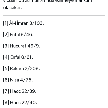
vicdanı bu zulmün altında ezilmeye mahkûm
olacaktır.
[1] Âl-i İmran 3/103.
[2] Enfal 8/46.
[3] Hucurat 49/9.
[4] Enfal 8/61.
[5] Bakara 2/208.
[6] Nisa 4/75.
[7] Hacc 22/39.
[8] Hacc 22/40.