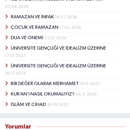
25.04.2026
RAMAZAN VE İNFAK
18.02.2026
ÇOCUK VE RAMAZAN
17.02.2026
DUA VE ÖNEMİ
22.01.2024
ÜNİVERSİTE GENÇLİĞİ VE İDEALİZM ÜZERİNE
17.12.2023
ÜNİVERSİTE GENÇLİĞİ VE İDEALİZM ÜZERİNE
30.11.2023
BİR DEĞER OLARAK MERHAMET
19.11.2023
KUR’AN’I NASIL OKUMALIYIZ?
04.11.2023
İSLÂM VE CİHAD
26.10.2023
Yorumlar