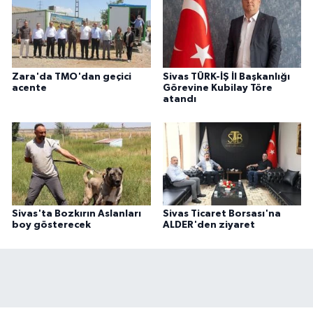
Zara'da TMO'dan geçici
Sivas TÜRK-İŞ İl Başkanlığı
acente
Görevine Kubilay Töre
atandı
Sivas'ta Bozkırın Aslanları
Sivas Ticaret Borsası'na
boy gösterecek
ALDER'den ziyaret