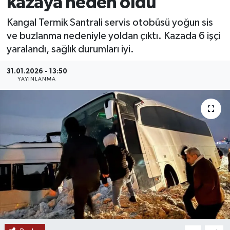
kazaya neden oldu
MAGAZİN
Kangal Termik Santrali servis otobüsü yoğun sis
ve buzlanma nedeniyle yoldan çıktı. Kazada 6 işçi
ÖZEL HABER
yaralandı, sağlık durumları iyi.
RESMİ İLANLAR
31.01.2026 - 13:50
YAYINLANMA
SAĞLIK
SİYASET
SOSYAL YARDIMLAR
SPONSORLU YAZI
SPOR
TEKNOLOJİ