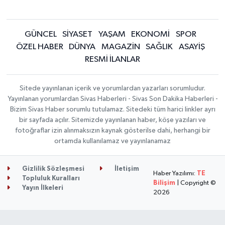
GÜNCEL
SİYASET
YAŞAM
EKONOMİ
SPOR
ÖZEL HABER
DÜNYA
MAGAZİN
SAĞLIK
ASAYİŞ
RESMİ İLANLAR
Sitede yayınlanan içerik ve yorumlardan yazarları sorumludur.
Yayınlanan yorumlardan Sivas Haberleri - Sivas Son Dakika Haberleri -
Bizim Sivas Haber sorumlu tutulamaz. Sitedeki tüm harici linkler ayrı
bir sayfada açılır. Sitemizde yayınlanan haber, köşe yazıları ve
fotoğraflar izin alınmaksızın kaynak gösterilse dahi, herhangi bir
ortamda kullanılamaz ve yayınlanamaz
Gizlilik Sözleşmesi
İletişim
Haber Yazılımı:
TE
Topluluk Kuralları
Bilişim
| Copyright ©
Yayın İlkeleri
2026