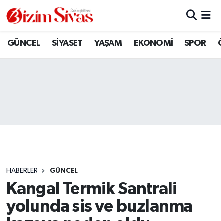
ARAMIZDAN AYRILANLAR
Sivas Nöbetçi Eczaneler
GÜNCEL
SİYASET
YAŞAM
EKONOMİ
SPOR
ASAYİŞ
Sivas Hava Durumu
DİĞER
Sivas Namaz Vakitleri
DÜNYA
Sivas Trafik Yoğunluk Haritası
EĞİTİM
Süper Lig Puan Durumu ve Fikstür
EKONOMİ
Tüm Manşetler
HABERLER
GÜNCEL
Kangal Termik Santrali
GÜNCEL
Son Dakika Haberleri
yolunda sis ve buzlanma
KÜLTÜR
Haber Arşivi