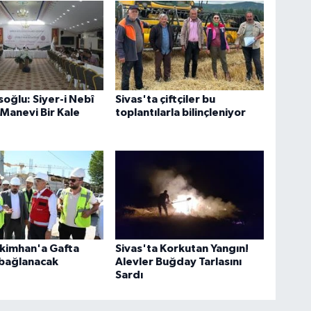
oğlu: Siyer-i Nebî
Sivas'ta çiftçiler bu
 Manevi Bir Kale
toplantılarla bilinçleniyor
ekimhan'a Gafta
Sivas'ta Korkutan Yangın!
 bağlanacak
Alevler Buğday Tarlasını
Sardı