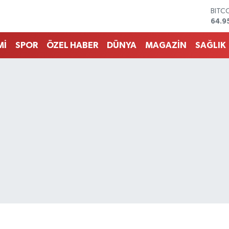
DOL
47,7
EUR
55,2
Mİ
SPOR
ÖZEL HABER
DÜNYA
MAGAZİN
SAĞLIK
STER
64,4
GRAM
6660
BİST
13.7
BITC
64.9