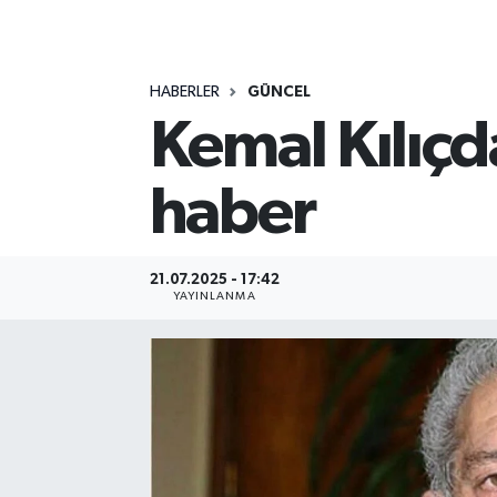
MAGAZİN
HABERLER
GÜNCEL
ÖZEL HABER
Kemal Kılıçd
RESMİ İLANLAR
haber
SAĞLIK
SİYASET
21.07.2025 - 17:42
YAYINLANMA
SOSYAL YARDIMLAR
SPONSORLU YAZI
SPOR
TEKNOLOJİ