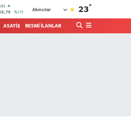
°
AR
23
Akıncılar
436
%0.18
O
510
%0.32
ASAYİŞ
RESMİ İLANLAR
LİN
811
%0.38
 ALTIN
.55
%0.03
100
79
%-14
OIN
59,79
%1.11