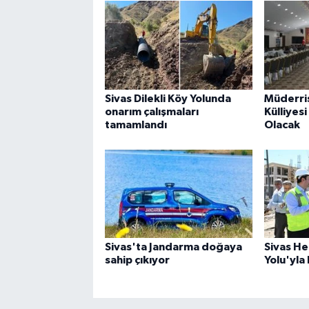
Sivas Dilekli Köy Yolunda
Müderris
onarım çalışmaları
Külliyesi
tamamlandı
Olacak
Sivas'ta Jandarma doğaya
Sivas H
sahip çıkıyor
Yolu'yla