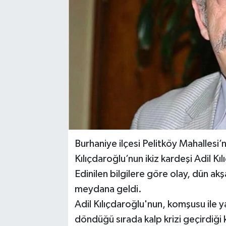
YAŞAM
Burhaniye ilçesi Pelitköy Mahalles
Kılıçdaroğlu’nun ikiz kardeşi Adil Kı
Edinilen bilgilere göre olay, dün ak
meydana geldi.
Adil Kılıçdaroğlu'nun, komşusu ile y
döndüğü sırada kalp krizi geçirdiği k