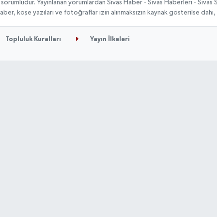
 sorumludur. Yayınlanan yorumlardan Sivas Haber - Sivas Haberleri - Sivas
n haber, köşe yazıları ve fotoğraflar izin alınmaksızın kaynak gösterilse da
Topluluk Kuralları
Yayın İlkeleri