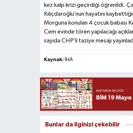
kez kalp krizi geçirdiği öğrenildi. Ç
Kılıçdaroğlu’nun hayatını kaybettiği
Morguna konulan 4 çocuk babası Kıl
Cem evinde tören yapılacağı açıkla
sayıda CHP’li taziye mesajı yayınlad
Kaynak:
İHA
EDITÖRÜN SEÇTIĞI
BİM 19 Mayıs
Bunlar da ilginizi çekebilir