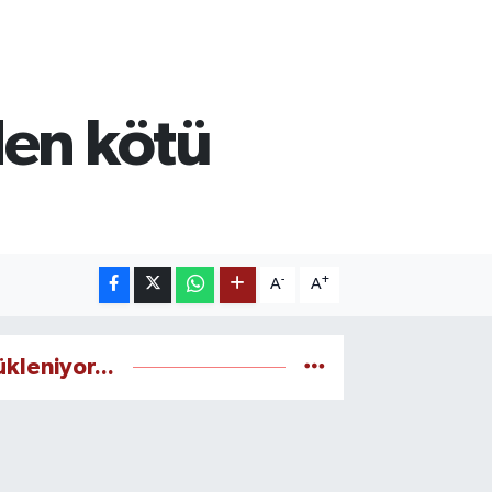
den kötü
-
+
A
A
ükleniyor...