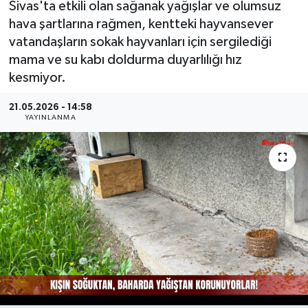
Sivas'ta etkili olan sağanak yağışlar ve olumsuz
hava şartlarına rağmen, kentteki hayvansever
MAGAZİN
vatandaşların sokak hayvanları için sergilediği
mama ve su kabı doldurma duyarlılığı hız
ÖZEL HABER
kesmiyor.
RESMİ İLANLAR
21.05.2026 - 14:58
YAYINLANMA
SAĞLIK
SİYASET
SOSYAL YARDIMLAR
SPONSORLU YAZI
SPOR
TEKNOLOJİ