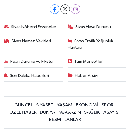
Sivas Nöbetçi Eczaneler
Sivas Hava Durumu
Sivas Namaz Vakitleri
Sivas Trafik Yoğunluk
Haritası
Puan Durumu ve Fikstür
Tüm Manşetler
Son Dakika Haberleri
Haber Arşivi
GÜNCEL
SİYASET
YAŞAM
EKONOMİ
SPOR
ÖZEL HABER
DÜNYA
MAGAZİN
SAĞLIK
ASAYİŞ
RESMİ İLANLAR