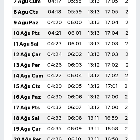
7 Ağu Cum
04:17
05:58
13:13
17:05
20:19
8 Ağu Cts
04:18
05:59
13:13
17:05
20:18
9 Ağu Paz
04:20
06:00
13:13
17:04
20:17
10 Ağu Pts
04:21
06:01
13:13
17:04
20:15
11 Ağu Sal
04:23
06:01
13:13
17:03
20:14
12 Ağu Çar
04:24
06:02
13:13
17:03
20:13
13 Ağu Per
04:26
06:03
13:12
17:02
20:11
14 Ağu Cum
04:27
06:04
13:12
17:02
20:10
15 Ağu Cts
04:29
06:05
13:12
17:01
20:09
16 Ağu Paz
04:30
06:06
13:12
17:00
20:07
17 Ağu Pts
04:32
06:07
13:12
17:00
20:06
18 Ağu Sal
04:33
06:08
13:11
16:59
20:05
19 Ağu Çar
04:35
06:09
13:11
16:58
20:03
20 Ağu Per
04:36
06:10
13:11
16:58
20:02