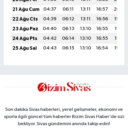
21 Ağu Cum
04:37
06:11
13:11
16:57
20:00
22 Ağu Cts
04:39
06:12
13:11
16:56
19:59
23 Ağu Paz
04:40
06:13
13:10
16:55
19:57
24 Ağu Pts
04:42
06:14
13:10
16:55
19:56
25 Ağu Sal
04:43
06:15
13:10
16:54
19:54
Son dakika Sivas haberleri, yerel gelişmeler, ekonomi ve
sporla ilgili güncel tüm haberler Bizim Sivas Haber’de sizi
bekliyor. Sivas gündemini anında takip edin!