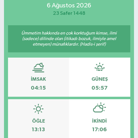
6 Ağustos 2026
MAGAZİN
23 Safer 1448
ÖZEL HABER
Ümmetim hakkında en çok korktuğum kimse, ilmi
(sadece) dilinde olan (itikadı bozuk, ilmiyle amel
RESMİ İLANLAR
etmeyen) münafıklardır. (Hadis-i şerif)
SAĞLIK
SİYASET
İMSAK
GÜNEŞ
04:15
05:57
SOSYAL YARDIMLAR
SPONSORLU YAZI
SPOR
ÖĞLE
İKINDI
13:13
17:06
TEKNOLOJİ