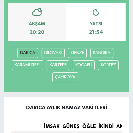
YAŞAM
AKŞAM
YATSI
20:20
21:54
DARICA
DİLOVASI
GEBZE
KANDIRA
KARAMÜRSEL
KARTEPE
KOCAELİ
KÖRFEZ
ÇAYIROVA
DARICA AYLIK NAMAZ VAKITLERI
İMSAK
GÜNEŞ
ÖĞLE
İKINDI
AKŞA