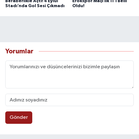
Beraberlikle Açtı! 4 Eylül
Erokspor Maçı İlk 11’i Belli
Stadı’nda Gol Sesi Çıkmadı
Oldu!
Yorumlar
Gönder