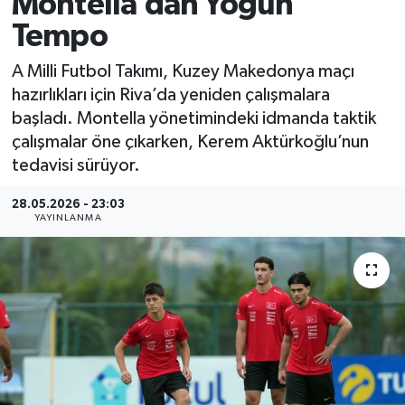
Montella’dan Yoğun
Tempo
MAGAZİN
A Milli Futbol Takımı, Kuzey Makedonya maçı
ÖZEL HABER
hazırlıkları için Riva’da yeniden çalışmalara
başladı. Montella yönetimindeki idmanda taktik
RESMİ İLANLAR
çalışmalar öne çıkarken, Kerem Aktürkoğlu’nun
tedavisi sürüyor.
SAĞLIK
28.05.2026 - 23:03
SİYASET
YAYINLANMA
SOSYAL YARDIMLAR
SPONSORLU YAZI
SPOR
TEKNOLOJİ