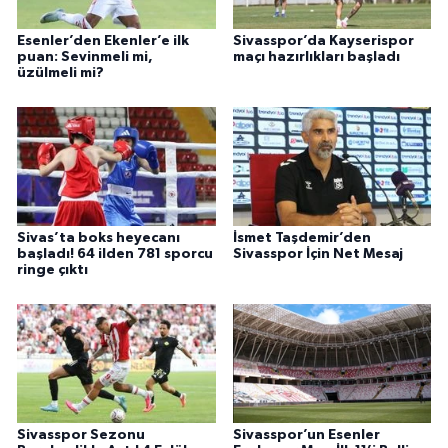
Esenler’den Ekenler’e ilk
Sivasspor’da Kayserispor
puan: Sevinmeli mi,
maçı hazırlıkları başladı
üzülmeli mi?
Sivas’ta boks heyecanı
İsmet Taşdemir’den
başladı! 64 ilden 781 sporcu
Sivasspor İçin Net Mesaj
ringe çıktı
Sivasspor Sezonu
Sivasspor’un Esenler