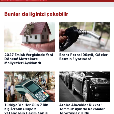
Bunlar da ilginizi çekebilir
2027 Emlak Vergisinde Yeni
Brent Petrol Düştü, Gözler
Dönem! Metrekare
Benzin Fiyatında!
Maliyetleri Açıklandı
Türkiye'de Her Gün 7 Bin
Araba Alacaklar Dikkat!
Kişi İcralık Oluyor!
Temmuz Ayında Rakamlar
Vatandaşın Geçim Kapısı
Tepetaklak Oldu