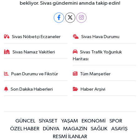
bekliyor. Sivas gündemini anında takip edin!
Sivas Nöbetçi Eczaneler
Sivas Hava Durumu
Sivas Namaz Vakitleri
Sivas Trafik Yoğunluk
Haritası
Puan Durumu ve Fikstür
Tüm Manşetler
Son Dakika Haberleri
Haber Arşivi
GÜNCEL
SİYASET
YAŞAM
EKONOMİ
SPOR
ÖZEL HABER
DÜNYA
MAGAZİN
SAĞLIK
ASAYİŞ
RESMİ İLANLAR