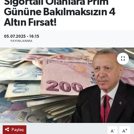
Sigortalı Olanlara Prim
Gününe Bakılmaksızın 4
MAGAZİN
Altın Fırsat!
ÖZEL HABER
05.07.2025 - 16:15
RESMİ İLANLAR
YAYINLANMA
SAĞLIK
SİYASET
SOSYAL YARDIMLAR
SPONSORLU YAZI
SPOR
Paylaş
-
+
A
A
TEKNOLOJİ