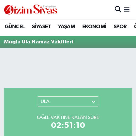
ARAMIZDAN AYRILANLAR
Sivas Nöbetçi Eczaneler
GÜNCEL
SİYASET
YAŞAM
EKONOMİ
SPOR
ASAYİŞ
Sivas Hava Durumu
Muğla Ula Namaz Vakitleri
DİĞER
Sivas Namaz Vakitleri
DÜNYA
Sivas Trafik Yoğunluk Haritası
EĞİTİM
Süper Lig Puan Durumu ve Fikstür
EKONOMİ
Tüm Manşetler
ULA
GÜNCEL
Son Dakika Haberleri
ÖĞLE VAKTINE KALAN SÜRE
02:51:10
KÜLTÜR
Haber Arşivi