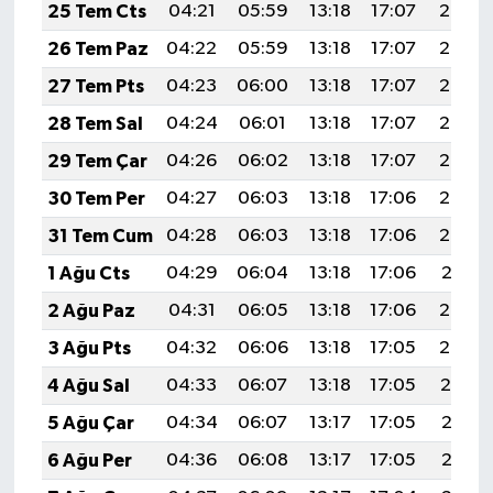
25 Tem Cts
04:21
05:59
13:18
17:07
20:27
26 Tem Paz
04:22
05:59
13:18
17:07
20:27
27 Tem Pts
04:23
06:00
13:18
17:07
20:26
28 Tem Sal
04:24
06:01
13:18
17:07
20:25
29 Tem Çar
04:26
06:02
13:18
17:07
20:24
30 Tem Per
04:27
06:03
13:18
17:06
20:23
31 Tem Cum
04:28
06:03
13:18
17:06
20:22
1 Ağu Cts
04:29
06:04
13:18
17:06
20:21
2 Ağu Paz
04:31
06:05
13:18
17:06
20:20
3 Ağu Pts
04:32
06:06
13:18
17:05
20:20
4 Ağu Sal
04:33
06:07
13:18
17:05
20:19
5 Ağu Çar
04:34
06:07
13:17
17:05
20:18
6 Ağu Per
04:36
06:08
13:17
17:05
20:16