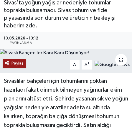
Sivas'ta yoğun yağışlar nedeniyle tohumlar
toprakla buluşamadı. Sivas tohum ve fide
MAGAZİN
piyasasında son durum ve üreticinin bekleyişi
haberimizde.
ÖZEL HABER
13.05.2026 - 13:12
RESMİ İLANLAR
YAYINLANMA
SAĞLIK
Paylaş
-
+
A
A
SİYASET
Sivaslılar bahçeleri için tohumlarını çoktan
SOSYAL YARDIMLAR
hazırladı fakat dinmek bilmeyen yağmurlar ekim
planlarını altüst etti. Şehirde yaşanan sık ve yoğun
SPONSORLU YAZI
yağışlar nedeniyle araziler adeta su altında
SPOR
kalırken, toprağın balçığa dönüşmesi tohumun
toprakla buluşmasını geciktirdi. Satın aldığı
TEKNOLOJİ