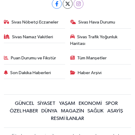
Sivas Nöbetçi Eczaneler
Sivas Hava Durumu
Sivas Namaz Vakitleri
Sivas Trafik Yoğunluk
Haritası
Puan Durumu ve Fikstür
Tüm Manşetler
Son Dakika Haberleri
Haber Arşivi
GÜNCEL
SİYASET
YAŞAM
EKONOMİ
SPOR
ÖZEL HABER
DÜNYA
MAGAZİN
SAĞLIK
ASAYİŞ
RESMİ İLANLAR