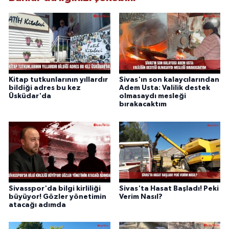
Kitap tutkunlarının yıllardır
Sivas'ın son kalaycılarından
bildiği adres bu kez
Adem Usta: Valilik destek
Üsküdar'da
olmasaydı mesleği
bırakacaktım
Sivasspor'da bilgi kirliliği
Sivas'ta Hasat Başladı! Peki
büyüyor! Gözler yönetimin
Verim Nasıl?
atacağı adımda