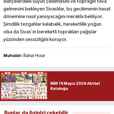
Bahçelerdeki suyun çekilmesini ve toprağın tava
gelmesini bekleyen Sivaslılar, bu gecikmenin hasat
dönemine nasıl yansıyacağını merakla bekliyor.
Şimdilik tezgahlar kalabalık, hareketlilik yoğun
olsa da Sivas'ın bereketli toprakları yağışlar
yüzünden sessizliğini koruyor.
Muhabir:
Bahar Hızar
BİM 19 Mayıs 2026 Aktüel
Kataloğu
Bunlar da ilginizi çekebilir