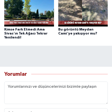
Kimse Fark Etmedi Ama
Bu görüntü Meydan
Sivas'ın Tek Ağacı Tekrar
Cami'ye yakışıyor mu?
Yenilendi!
Yorumlar