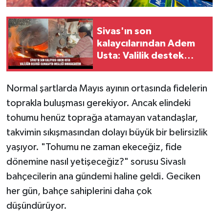
Sivas'ın son
kalaycılarından Adem
Usta: Valilik destek
olmasaydı mesleği
bırakacaktım
Normal şartlarda Mayıs ayının ortasında fidelerin
toprakla buluşması gerekiyor. Ancak elindeki
tohumu henüz toprağa atamayan vatandaşlar,
takvimin sıkışmasından dolayı büyük bir belirsizlik
yaşıyor. "Tohumu ne zaman ekeceğiz, fide
dönemine nasıl yetişeceğiz?" sorusu Sivaslı
bahçecilerin ana gündemi haline geldi. Geciken
her gün, bahçe sahiplerini daha çok
düşündürüyor.