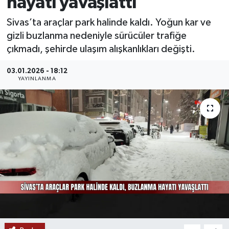
hayatı yavaşlattı
MAGAZİN
Sivas’ta araçlar park halinde kaldı. Yoğun kar ve
gizli buzlanma nedeniyle sürücüler trafiğe
ÖZEL HABER
çıkmadı, şehirde ulaşım alışkanlıkları değişti.
RESMİ İLANLAR
03.01.2026 - 18:12
YAYINLANMA
SAĞLIK
SİYASET
SOSYAL YARDIMLAR
SPONSORLU YAZI
SPOR
TEKNOLOJİ