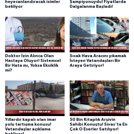
heyecanlandıracak isimler
Şampiyonuydu! Fiyatlarda
bekliyor
Dalgalanma Başladı!
Doktor İzin Alınca Olan
Sıcak Hava Aracını yıkamak
Hastaya Oluyor! Sistemsel
İsteyen Vatandaşları Bir
Bir Hata mı, Yoksa Eksiklik
Araya Getiriyor!
mi?
Yıllardır kapalı olan imar
50 Bin Kitaplık Arşivin
yolu tartışma konusu!
Sahibi Konuştu! Sivas'ta En
Vatandaşlar açıklama
Çok O Eserler Satılıyor!
bekliyor!