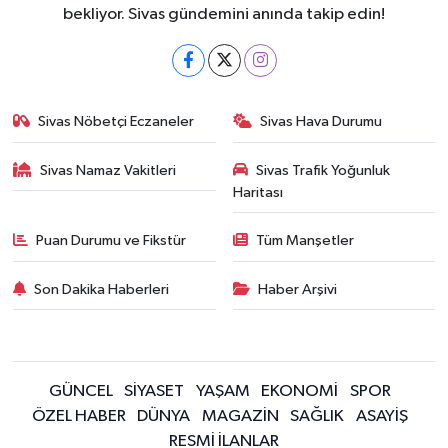
bekliyor. Sivas gündemini anında takip edin!
Sivas Nöbetçi Eczaneler
Sivas Hava Durumu
Sivas Namaz Vakitleri
Sivas Trafik Yoğunluk
Haritası
Puan Durumu ve Fikstür
Tüm Manşetler
Son Dakika Haberleri
Haber Arşivi
GÜNCEL
SİYASET
YAŞAM
EKONOMİ
SPOR
ÖZEL HABER
DÜNYA
MAGAZİN
SAĞLIK
ASAYİŞ
RESMİ İLANLAR