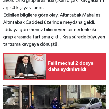
Sivas’ta iki grup arasında çıkan bıçaklı kavgada 1’i
ağır 4 kişi yaralandı.
YAŞAM
Edinilen bilgilere göre olay, Altıntabak Mahallesi
Altıntabak Caddesi üzerinde meydana geldi.
İddiaya göre henüz bilinmeyen bir nedenle iki
grup arasında tartışma çıktı. Kısa sürede büyüyen
tartışma kavgaya dönüştü.
Faili meçhul 2 dosya
daha aydınlatıldı