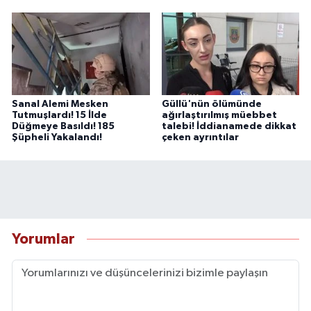
Sanal Alemi Mesken
Güllü'nün ölümünde
Tutmuşlardı! 15 İlde
ağırlaştırılmış müebbet
Düğmeye Basıldı! 185
talebi! İddianamede dikkat
Şüpheli Yakalandı!
çeken ayrıntılar
Yorumlar