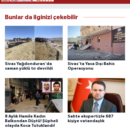
Bunlar da ilginizi çekebilir
Sivas Yağdonduran'da
Sivas'ta Yasa Dışı Bahis
saman yüklü tır devrildi
Operasyonu
8 Aylık Hamile Kadın
Sahte ekspertizle 687
Balkondan Düştü! Şüpheli
kişiye vatandaşlık
olayda Koca Tutuklandı!