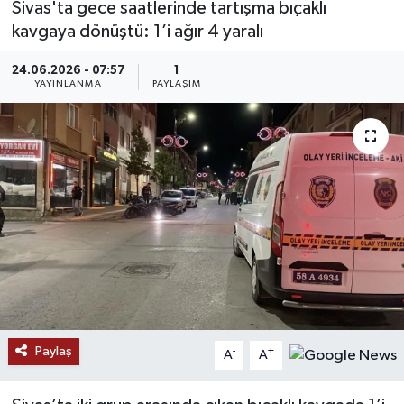
Sivas'ta gece saatlerinde tartışma bıçaklı
kavgaya dönüştü: 1’i ağır 4 yaralı
MAGAZİN
24.06.2026 - 07:57
1
ÖZEL HABER
YAYINLANMA
PAYLAŞIM
RESMİ İLANLAR
SAĞLIK
SİYASET
SOSYAL YARDIMLAR
SPONSORLU YAZI
Paylaş
-
+
SPOR
A
A
TEKNOLOJİ