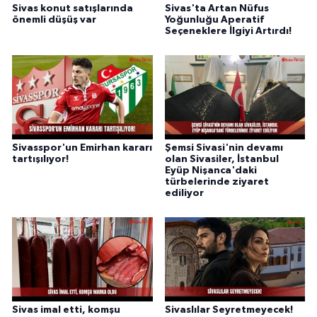
Sivas konut satışlarında
Sivas'ta Artan Nüfus
önemli düşüş var
Yoğunluğu Aperatif
Seçeneklere İlgiyi Artırdı!
Sivasspor'un Emirhan kararı
Şemsi Sivasi'nin devamı
tartışılıyor!
olan Sivasiler, İstanbul
Eyüp Nişanca'daki
türbelerinde ziyaret
ediliyor
Sivas imal etti, komşu
Sivaslılar Seyretmeyecek!