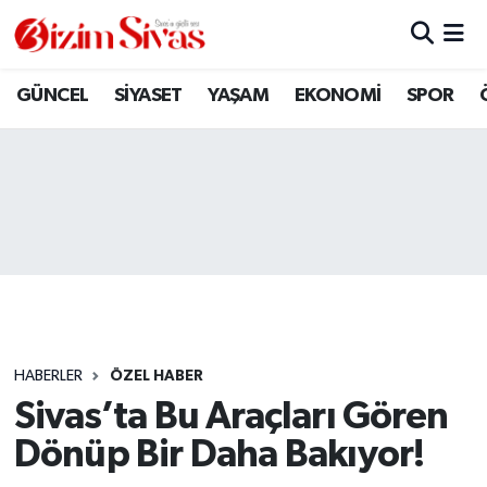
ARAMIZDAN AYRILANLAR
Sivas Nöbetçi Eczaneler
GÜNCEL
SİYASET
YAŞAM
EKONOMİ
SPOR
ASAYİŞ
Sivas Hava Durumu
DİĞER
Sivas Namaz Vakitleri
DÜNYA
Sivas Trafik Yoğunluk Haritası
EĞİTİM
Süper Lig Puan Durumu ve Fikstür
EKONOMİ
Tüm Manşetler
HABERLER
ÖZEL HABER
Sivas’ta Bu Araçları Gören
GÜNCEL
Son Dakika Haberleri
Dönüp Bir Daha Bakıyor!
KÜLTÜR
Haber Arşivi