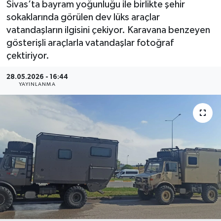
Sivas’ta bayram yoğunluğu ile birlikte şehir
sokaklarında görülen dev lüks araçlar
MAGAZİN
vatandaşların ilgisini çekiyor. Karavana benzeyen
gösterişli araçlarla vatandaşlar fotoğraf
ÖZEL HABER
çektiriyor.
RESMİ İLANLAR
28.05.2026 - 16:44
YAYINLANMA
SAĞLIK
SİYASET
SOSYAL YARDIMLAR
SPONSORLU YAZI
SPOR
TEKNOLOJİ