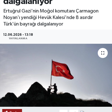
dalgalanıyor
MAGAZİN
Ertuğrul Gazi'nin Moğol komutanı Çarmagon
Noyan'ı yendiği Hevük Kalesi'nde 8 asırdır
ÖZEL HABER
Türk'ün bayrağı dalgalanıyor
RESMİ İLANLAR
12.06.2026 - 13:18
YAYINLANMA
SAĞLIK
SİYASET
SOSYAL YARDIMLAR
SPONSORLU YAZI
SPOR
TEKNOLOJİ