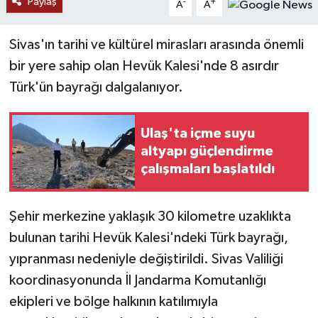
Paylaş
-
+
A
A
YAŞAM
Sivas'ın tarihi ve kültürel mirasları arasında önemli
bir yere sahip olan Hevük Kalesi'nde 8 asırdır
Türk'ün bayrağı dalgalanıyor.
Ulaş'ta içme suyu
altyapı güçlendirme
çalışmaları başlatıldı
Şehir merkezine yaklaşık 30 kilometre uzaklıkta
bulunan tarihi Hevük Kalesi'ndeki Türk bayrağı,
yıpranması nedeniyle değiştirildi. Sivas Valiliği
koordinasyonunda İl Jandarma Komutanlığı
ekipleri ve bölge halkının katılımıyla