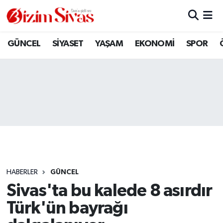
ARAMIZDAN AYRILANLAR
Sivas Nöbetçi Eczaneler
GÜNCEL
SİYASET
YAŞAM
EKONOMİ
SPOR
ASAYİŞ
Sivas Hava Durumu
DİĞER
Sivas Namaz Vakitleri
DÜNYA
Sivas Trafik Yoğunluk Haritası
EĞİTİM
Süper Lig Puan Durumu ve Fikstür
EKONOMİ
Tüm Manşetler
HABERLER
GÜNCEL
Sivas'ta bu kalede 8 asırdır
GÜNCEL
Son Dakika Haberleri
Türk'ün bayrağı
KÜLTÜR
Haber Arşivi