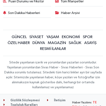
Puan Durumu ve Fikstür
Tüm Manşetler
Son Dakika Haberleri
Haber Arşivi
GÜNCEL
SİYASET
YAŞAM
EKONOMİ
SPOR
ÖZEL HABER
DÜNYA
MAGAZİN
SAĞLIK
ASAYİŞ
RESMİ İLANLAR
Sitede yayınlanan içerik ve yorumlardan yazarları sorumludur.
Yayınlanan yorumlardan Sivas Haber - Sivas Haberleri - Sivas Son
Dakika sorumlu tutulamaz. Sitedeki tüm harici linkler ayrı bir sayfada
açılır. Sitemizde yayınlanan haber, köşe yazıları ve fotoğraflar izin
alınmaksızın kaynak gösterilse dahi, herhangi bir ortamda
kullanılamaz ve yayınlanamaz
Gizlilik Sözleşmesi
İletişim
Haber Yazılımı:
TE
Topluluk Kuralları