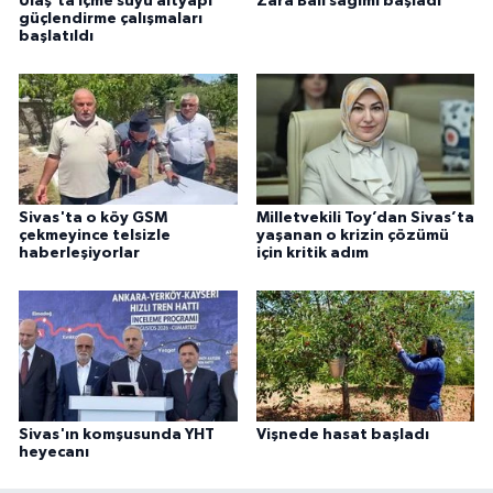
Ulaş'ta içme suyu altyapı
Zara Balı sağımı başladı
güçlendirme çalışmaları
başlatıldı
Sivas'ta o köy GSM
Milletvekili Toy’dan Sivas’ta
çekmeyince telsizle
yaşanan o krizin çözümü
haberleşiyorlar
için kritik adım
Sivas'ın komşusunda YHT
Vişnede hasat başladı
heyecanı