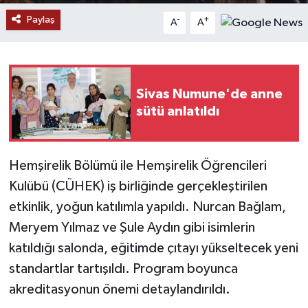
Paylaş
-
+
A
A
YAŞAM
Sivas Numune'de anne
sütü anlatıldı
Hemşirelik Bölümü ile Hemşirelik Öğrencileri
Kulübü (CÜHEK) iş birliğinde gerçekleştirilen
etkinlik, yoğun katılımla yapıldı. Nurcan Bağlam,
Meryem Yılmaz ve Şule Aydın gibi isimlerin
katıldığı salonda, eğitimde çıtayı yükseltecek yeni
standartlar tartışıldı. Program boyunca
akreditasyonun önemi detaylandırıldı.