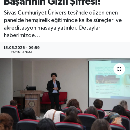
Başarının Gizli Şifresi!
MAGAZİN
Sivas Cumhuriyet Üniversitesi’nde düzenlenen
panelde hemşirelik eğitiminde kalite süreçleri ve
ÖZEL HABER
akreditasyon masaya yatırıldı. Detaylar
haberimizde...
RESMİ İLANLAR
15.05.2026 - 09:59
YAYINLANMA
SAĞLIK
SİYASET
SOSYAL YARDIMLAR
SPONSORLU YAZI
SPOR
TEKNOLOJİ