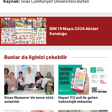
Kaynak:
Sivas Cumhuriyet Üniversitesi Bülten
BİM 19 Mayıs 2026 Aktüel
Kataloğu
Bunlar da ilginizi çekebilir
Sivas Numune'de anne sütü
Hayat 112 acil ile gelen
anlatıldı
teknolojik imkanlar