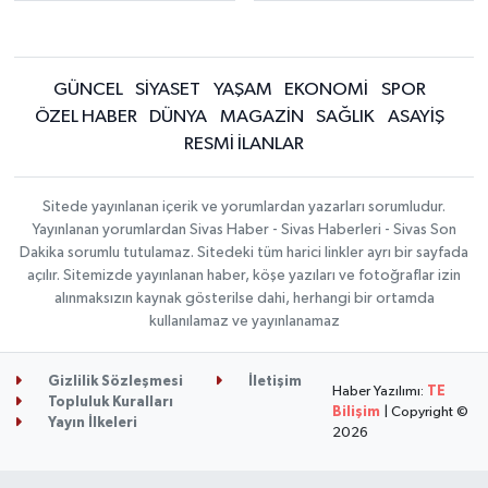
GÜNCEL
SİYASET
YAŞAM
EKONOMİ
SPOR
ÖZEL HABER
DÜNYA
MAGAZİN
SAĞLIK
ASAYİŞ
RESMİ İLANLAR
Sitede yayınlanan içerik ve yorumlardan yazarları sorumludur.
Yayınlanan yorumlardan Sivas Haber - Sivas Haberleri - Sivas Son
Dakika sorumlu tutulamaz. Sitedeki tüm harici linkler ayrı bir sayfada
açılır. Sitemizde yayınlanan haber, köşe yazıları ve fotoğraflar izin
alınmaksızın kaynak gösterilse dahi, herhangi bir ortamda
kullanılamaz ve yayınlanamaz
Gizlilik Sözleşmesi
İletişim
Haber Yazılımı:
TE
Topluluk Kuralları
Bilişim
| Copyright ©
Yayın İlkeleri
2026