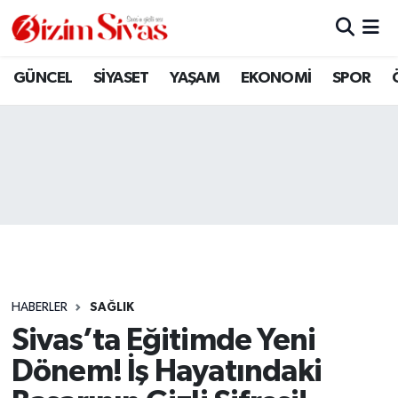
ARAMIZDAN AYRILANLAR
Sivas Nöbetçi Eczaneler
GÜNCEL
SİYASET
YAŞAM
EKONOMİ
SPOR
ASAYİŞ
Sivas Hava Durumu
DİĞER
Sivas Namaz Vakitleri
DÜNYA
Sivas Trafik Yoğunluk Haritası
EĞİTİM
Süper Lig Puan Durumu ve Fikstür
EKONOMİ
Tüm Manşetler
HABERLER
SAĞLIK
Sivas’ta Eğitimde Yeni
GÜNCEL
Son Dakika Haberleri
Dönem! İş Hayatındaki
KÜLTÜR
Haber Arşivi