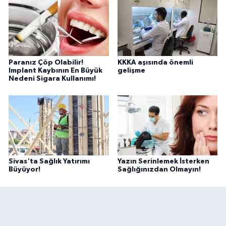
Paranız Çöp Olabilir!
KKKA aşısında önemli
Implant Kaybının En Büyük
gelişme
Nedeni Sigara Kullanımı!
Sivas'ta Sağlık Yatırımı
Yazın Serinlemek İsterken
Büyüyor!
Sağlığınızdan Olmayın!