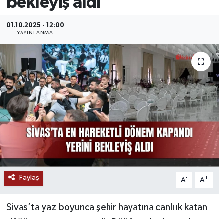
bekleyiş aldı
MAGAZİN
01.10.2025 - 12:00
YAYINLANMA
ÖZEL HABER
RESMİ İLANLAR
SAĞLIK
SİYASET
SOSYAL YARDIMLAR
SPONSORLU YAZI
Paylaş
-
+
A
A
SPOR
Sivas’ta yaz boyunca şehir hayatına canlılık katan
TEKNOLOJİ