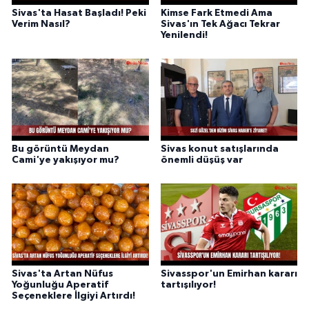
Sivas'ta Hasat Başladı! Peki
Kimse Fark Etmedi Ama
Verim Nasıl?
Sivas'ın Tek Ağacı Tekrar
Yenilendi!
Bu görüntü Meydan
Sivas konut satışlarında
Cami'ye yakışıyor mu?
önemli düşüş var
Sivas'ta Artan Nüfus
Sivasspor'un Emirhan kararı
Yoğunluğu Aperatif
tartışılıyor!
Seçeneklere İlgiyi Artırdı!